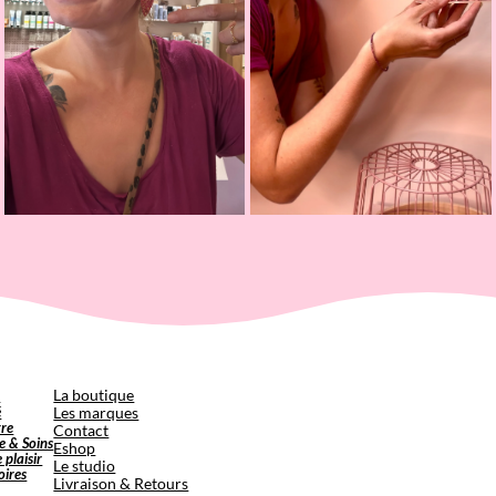
p
La boutique
é
Les marques
tre
Contact
e & Soins
Eshop
e plaisir
Le studio
oires
Livraison & Retours