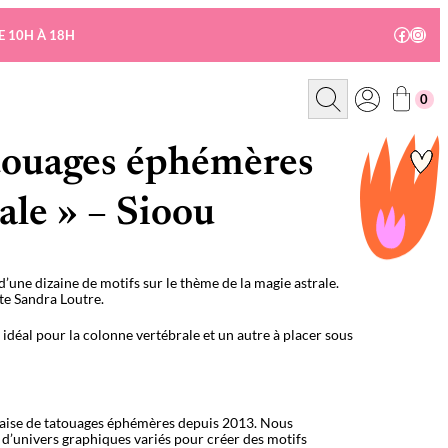
Facebo
Insta
E 10H À 18H
R
0
e
c
h
e
touages éphémères
r
c
h
ale » – Sioou
e
une dizaine de motifs sur le thème de la magie astrale.
ste Sandra Loutre.
déal pour la colonne vertébrale et un autre à placer sous
çaise de tatouages éphémères depuis 2013. Nous
s d’univers graphiques variés pour créer des motifs