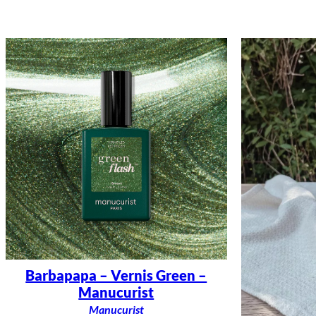
Barbapapa – Vernis Green –
Manucurist
Manucurist