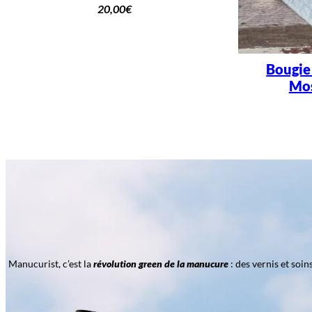
20,00
€
Bougie
Mos
Manucurist, c’est la
révolution green de la manucure
: des vernis et soi