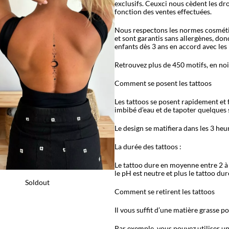
exclusifs. Ceuxci nous cèdent les dro
fonction des ventes effectuées.
Nous respectons les normes cosmétiq
et sont garantis sans allergènes, don
enfants dès 3 ans en accord avec le
Retrouvez plus de 450 motifs, en noir,
Comment se posent les tattoos
Les tattoos se posent rapidement et f
imbibé d’eau et de tapoter quelques 
Le design se matifiera dans les 3 heur
La durée des tattoos :
Le tattoo dure en moyenne entre 2 à 
le pH est neutre et plus le tattoo du
Soldout
Comment se retirent les tattoos
Il vous suffit d’une matière grasse p
Par exemple, vous pouvez utiliser une