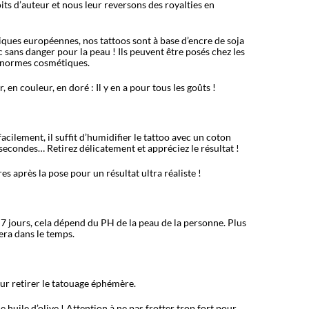
its d’auteur et nous leur reversons des royalties en
ues européennes, nos tattoos sont à base d’encre de soja
c sans danger pour la peau ! Ils peuvent être posés chez les
s normes cosmétiques.
 en couleur, en doré : Il y en a pour tous les goûts !
acilement, il suffit d’humidifier le tattoo avec un coton
secondes… Retirez délicatement et appréciez le résultat !
es après la pose pour un résultat ultra réaliste !
7 jours, cela dépend du PH de la peau de la personne. Plus
rera dans le temps.
our retirer le tatouage éphémère.
 huile d’olive ! Attention à ne pas frotter trop fort pour