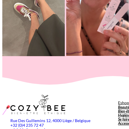
Esho
Beaut
Bien-ê
Hygièn
Se fair
Rue Des Guillemins 12, 4000 Liège / Belgique
Access
+32 (0)4 235 72 47