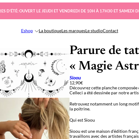
ES D’ÉTÉ: OUVERT LE JEUDI ET VENDREDI DE 10H À 17H30 ET SAMEDI D
Eshop
La boutique
Les marques
Le studio
Contact
Parure de ta
« Magie Astr
Sioou
12,90
€
Découvrez cette planche composée d’
Celleci a été dessinée par notre arti
Retrouvez notamment un long motif i
la poitrine.
Qui est Sioou
Sioou est une maison d’édition fran
travaillons avec des artistes françai