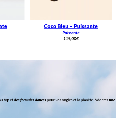
ate
Coco Bleu – Puissante
Puissante
119,00
€
au top et
des formules douces
pour vos ongles et la planète. Adoptez
une