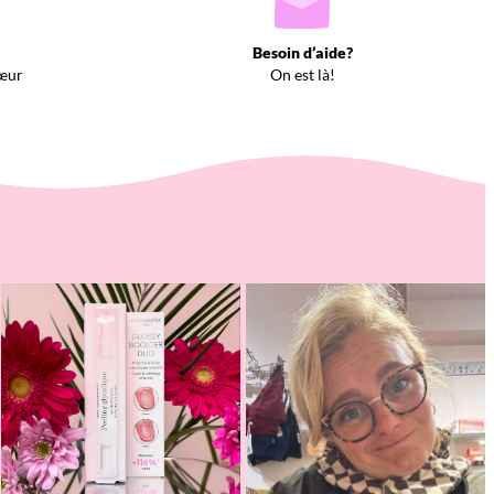
Besoin d’aide?
œur
On est là!