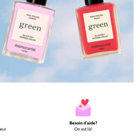
Besoin d’aide?
œur
On est là!