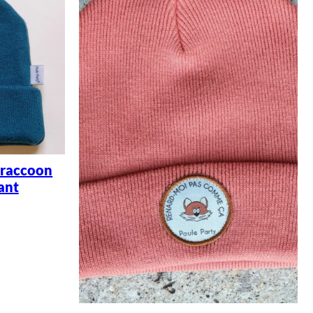
 raccoon
fant