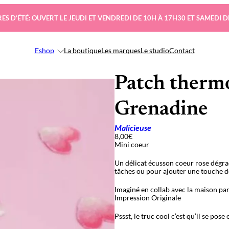
ES D’ÉTÉ: OUVERT LE JEUDI ET VENDREDI DE 10H À 17H30 ET SAMEDI D
Eshop
La boutique
Les marques
Le studio
Contact
Patch therm
Grenadine
Malicieuse
8,00
€
Mini coeur
Un délicat écusson coeur rose dégrad
tâches ou pour ajouter une touche de
Imaginé en collab avec la maison pa
Impression Originale
Pssst, le truc cool c’est qu’il se pose