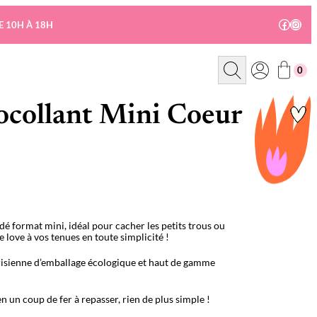
Facebo
Insta
E 10H À 18H
R
0
e
c
h
e
ocollant Mini Coeur
r
c
h
e
é format mini, idéal pour cacher les petits trous ou
 love à vos tenues en toute simplicité !
risienne d’emballage écologique et haut de gamme
 en un coup de fer à repasser, rien de plus simple !