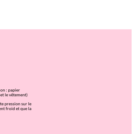
on : papier
r et le vêtement)
te pression sur le
t froid et que la