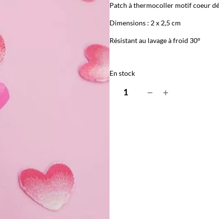
Patch à thermocoller motif coeur dé
Dimensions : 2 x 2,5 cm
Résistant au lavage à froid 30°
En stock
q
−
+
u
a
n
t
i
t
é
d
e
P
a
t
c
h
t
h