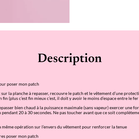
e
r
m
o
c
o
l
l
a
n
t
Description
M
i
n
i
C
o
our poser mon patch
e
u
 sur la planche à repasser, recouvre le patch et le vêtement d
’
une protecti
r
 fin (plus c
’
est fin mieux c
’
est, il doit y avoir le moins d’espace entre le fe
G
r
 repasser bien chaud à la puissance maximale (sans vapeur) exercer une for
e
 pendant 20 à 30 secondes. Ne pas toucher avant que ce soit complètemen
n
a
d
a même opération sur l
’
envers du vêtement pour renforcer la tenue
i
n
ères poser mon patch