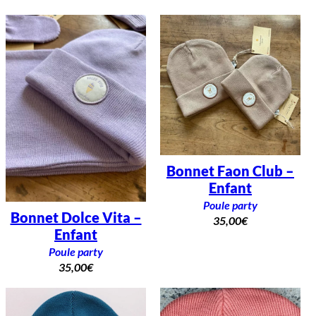
Bonnet Faon Club –
Enfant
Poule party
Bonnet Dolce Vita –
35,00
€
Enfant
Poule party
35,00
€