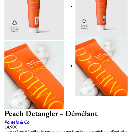
Peach Detangler – Démélant
Pomelo & Co
14,90
€
Une crème démêlante soyeuse au parfum frais de pêche et d’extraits