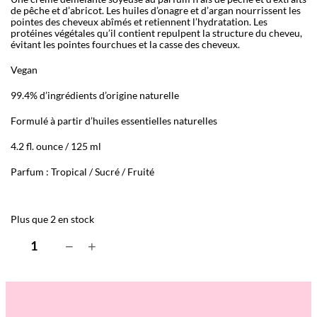
de pêche et d’abricot. Les huiles d’onagre et d’argan nourrissent les
pointes des cheveux abîmés et retiennent l’hydratation. Les
protéines végétales qu’il contient repulpent la structure du cheveu,
évitant les pointes fourchues et la casse des cheveux.
Vegan
99.4% d’ingrédients d’origine naturelle
Formulé à partir d’huiles essentielles naturelles
4.2 fl. ounce / 125 ml
Parfum : Tropical / Sucré / Fruité
Plus que 2 en stock
q
−
+
u
a
n
t
i
t