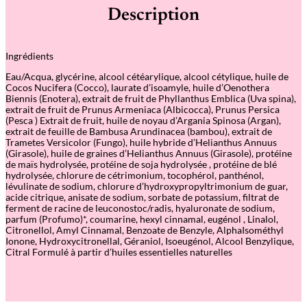
é
Description
d
e
P
e
Ingrédients
a
c
Eau/Acqua, glycérine, alcool cétéarylique, alcool cétylique, huile de
h
Cocos Nucifera (Cocco), laurate d’isoamyle, huile d’Oenothera
D
Biennis (Enotera), extrait de fruit de Phyllanthus Emblica (Uva spina),
e
extrait de fruit de Prunus Armeniaca (Albicocca), Prunus Persica
t
(Pesca ) Extrait de fruit, huile de noyau d’Argania Spinosa (Argan),
a
extrait de feuille de Bambusa Arundinacea (bambou), extrait de
n
Trametes Versicolor (Fungo), huile hybride d’Helianthus Annuus
g
(Girasole), huile de graines d’Helianthus Annuus (Girasole), protéine
l
de maïs hydrolysée, protéine de soja hydrolysée , protéine de blé
e
hydrolysée, chlorure de cétrimonium, tocophérol, panthénol,
r
lévulinate de sodium, chlorure d’hydroxypropyltrimonium de guar,
–
acide citrique, anisate de sodium, sorbate de potassium, filtrat de
D
ferment de racine de leuconostoc/radis, hyaluronate de sodium,
é
parfum (Profumo)*, coumarine, hexyl cinnamal, eugénol , Linalol,
m
Citronellol, Amyl Cinnamal, Benzoate de Benzyle, AlphaIsométhyl
é
Ionone, Hydroxycitronellal, Géraniol, Isoeugénol, Alcool Benzylique,
l
Citral Formulé à partir d’huiles essentielles naturelles
a
n
t