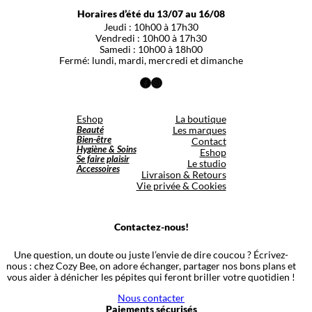
Horaires d’été du 13/07 au 16/08
Jeudi : 10h00 à 17h30
Vendredi : 10h00 à 17h30
Samedi : 10h00 à 18h00
Fermé: lundi, mardi, mercredi et dimanche
Facebook
Instagram
Eshop
La boutique
Beauté
Les marques
Bien-être
Contact
Hygiène & Soins
Eshop
Se faire plaisir
Le studio
Accessoires
Livraison & Retours
Vie privée & Cookies
Contactez-nous!
Une question, un doute ou juste l’envie de dire coucou ? Écrivez-
nous : chez Cozy Bee, on adore échanger, partager nos bons plans et
vous aider à dénicher les pépites qui feront briller votre quotidien !
Nous contacter
Paiements sécurisés