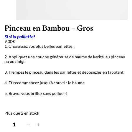
Pinceau en Bambou – Gros
Si si la paillette!
9,00
€
1. Choisissez vos plus belles paillettes !
2. Appliquez une couche généreuse de baume de karité, au pinceau
ou au doigt
3. Trempez le pinceau dans les paillettes et déposezles en tapotant
4. Et recommencez jusqu’à couvrir le baume
5. Bravo, vous brillez sans polluer !
Plus que 2 en stock
q
−
+
u
a