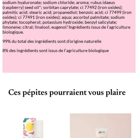
sodium hyaluronate; sodium chloride; aroma; rubus idaeus
m
(raspberry) seed oil*; sorbitan caprylate; ci 77492 (iron oxides);
C
palmitic acid; stearic acid; propanediol; benzoic acid; ci 77499 (iron
e
oxides); ci 77491 (iron oxides); aqua; ascorbyl palmitate; sodium
l
phytate; tocopherol; potassium hydroxide; benzyl salicylate;
l
limonene; citral; linalool; eugenol.*Ingrédients issus de l’agriculture
P
biologique.
r
o
99% du total des ingrédients sont d’origine naturelle
t
e
8% des ingrédients sont issus de l’agriculture biologique
c
t
i
o
n
S
o
l
Ces pépites pourraient vous plaire
a
i
r
e
A
n
t
i
-
â