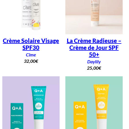
g
e
S
P
F
3
0
Crème Solaire Visage
La Crème Radieuse –
SPF30
Crème de Jour SPF
50+
Cîme
32,00
€
Daylily
25,00
€