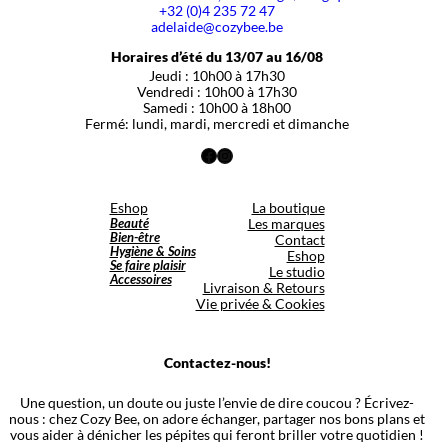
+32 (0)4 235 72 47
adelaide@cozybee.be
Horaires d’été du 13/07 au 16/08
Jeudi : 10h00 à 17h30
Vendredi : 10h00 à 17h30
Samedi : 10h00 à 18h00
Fermé: lundi, mardi, mercredi et dimanche
Facebook
Instagram
Eshop
La boutique
Beauté
Les marques
Bien-être
Contact
Hygiène & Soins
Eshop
Se faire plaisir
Le studio
Accessoires
Livraison & Retours
Vie privée & Cookies
Contactez-nous!
Une question, un doute ou juste l’envie de dire coucou ? Écrivez-
nous : chez Cozy Bee, on adore échanger, partager nos bons plans et
vous aider à dénicher les pépites qui feront briller votre quotidien !