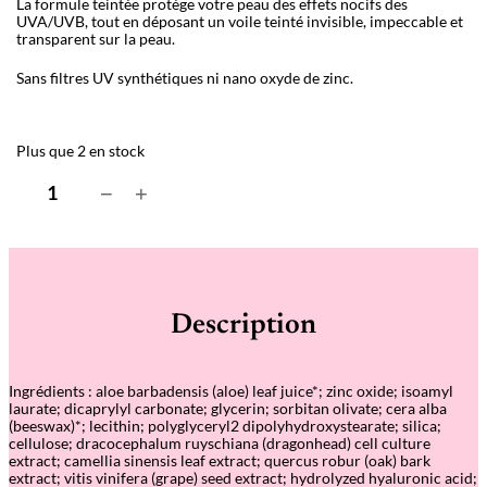
La formule teintée protège votre peau des effets nocifs des
UVA/UVB, tout en déposant un voile teinté invisible, impeccable et
transparent sur la peau.
Sans filtres UV synthétiques ni nano oxyde de zinc.
Plus que 2 en stock
q
−
+
u
a
n
t
i
t
é
Description
d
e
P
l
Ingrédients : aloe barbadensis (aloe) leaf juice*; zinc oxide; isoamyl
a
laurate; dicaprylyl carbonate; glycerin; sorbitan olivate; cera alba
n
(beeswax)*; lecithin; polyglyceryl2 dipolyhydroxystearate; silica;
t
cellulose; dracocephalum ruyschiana (dragonhead) cell culture
S
extract; camellia sinensis leaf extract; quercus robur (oak) bark
t
extract; vitis vinifera (grape) seed extract; hydrolyzed hyaluronic acid;
e