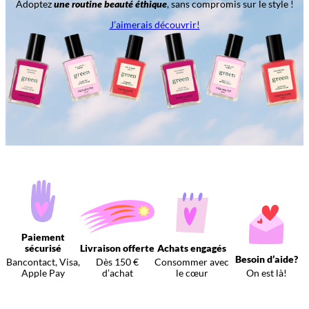
Adoptez
une routine beauté éthique
, sans compromis sur le style !
J’aimerais découvrir!
Paiement
sécurisé
Livraison offerte
Achats engagés
Besoin d’aide?
Bancontact, Visa,
Dès 150 €
Consommer avec
Apple Pay
d’achat
le cœur
On est là!