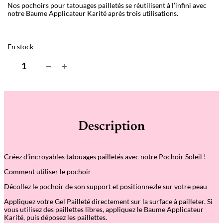
Nos pochoirs pour tatouages pailletés se réutilisent à l
’
infini avec
notre Baume Applicateur Karité après trois utilisations.
En stock
q
−
+
u
a
n
t
i
t
é
Description
d
e
P
o
Créez d’incroyables tatouages pailletés avec notre Pochoir Soleil !
c
h
Comment utiliser le pochoir
o
i
Décollez le pochoir de son support et positionnezle sur votre peau
r
–
Appliquez votre Gel Pailleté directement sur la surface à pailleter. Si
S
vous utilisez des paillettes libres, appliquez le Baume Applicateur
o
Karité, puis déposez les paillettes.
l