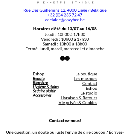
Rue Des Guillemins 12, 4000 Liège / Belgique
+32 (0)4 235 72 47
adelaide@cozybee.be
Horaires d’été du 13/07 au 16/08
Jeudi : 10h00 à 17h30
Vendredi : 10h00 à 17h30
Samedi : 10h00 à 18h00
Fermé: lundi, mardi, mercredi et dimanche
Facebook
Instagram
Eshop
La boutique
Beauté
Les marques
Bien-être
Contact
Hygiène & Soins
Eshop
Se faire plaisir
Le studio
Accessoires
Livraison & Retours
Vie privée & Cookies
Contactez-nous!
Une question, un doute ou juste l’envie de dire coucou ? Écrivez-