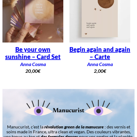
Be your own
Begin again and again
sunshine – Card Set
– Carte
Anna Cosma
Anna Cosma
20,00
€
2,00
€
Manucurist
Manucurist, c’est la
révolution green de la manucure
: des vernis et
soins made in France, ultra clean et vegan. Des couleurs vibrantes,
une tenue au top et
des formules douces
pour vos ongles et la planète.