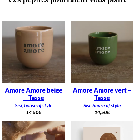
Ces pépites pourraient vous plaire
Amore Amore beige
Amore Amore vert –
– Tasse
Tasse
Sisi, house of style
Sisi, house of style
14,50
€
14,50
€