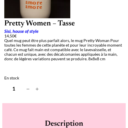
Pretty Women – Tasse
Sisi, house of style
14,50
€
Quel mug peut être plus parfait alors, le mug Pretty Woman Pour
toutes les femmes de cette planète et pour leur incroyable moment
café. Ce mug fait main est compatible avec le lavevaisselle, et
chacun est unique, avec des décalcomanies appliquées à la main,
donc de légères variations peuvent se produire. 8x8x8 cm
En stock
q
−
+
u
a
n
t
i
t
é
Description
d
e