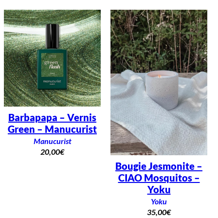
Barbapapa – Vernis
Green – Manucurist
Manucurist
20,00
€
Bougie Jesmonite –
CIAO Mosquitos –
Yoku
Yoku
35,00
€