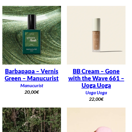
Barbapapa – Vernis
BB Cream – Gone
Green – Manucurist
with the Wave 661 –
Uoga Uoga
Manucurist
20,00
€
Uoga Uoga
22,00
€