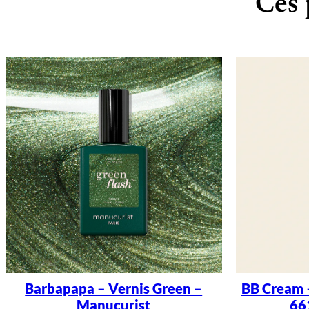
Ces 
Barbapapa – Vernis Green –
BB Cream 
Manucurist
66