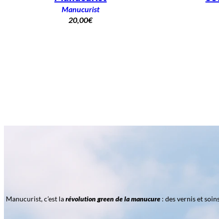
Manucurist
20,00
€
Manucurist, c’est la
révolution green de la manucure
: des vernis et soi