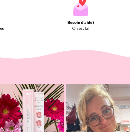
Besoin d’aide?
œur
On est là!