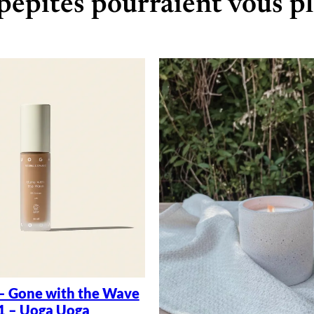
pépites pourraient vous pl
– Gone with the Wave
1 – Uoga Uoga