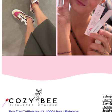
Esho
Beaut
Bien-ê
Hygièn
Se fair
Rue Des Guillemins 12, 4000 Liège / Belgique