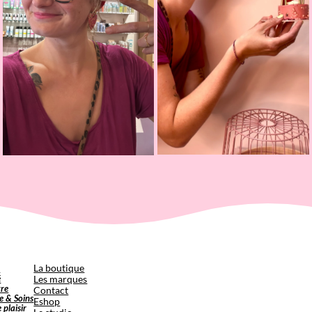
p
La boutique
é
Les marques
tre
Contact
e & Soins
Eshop
e plaisir