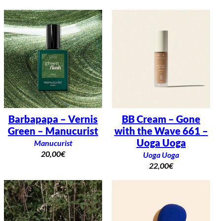
Barbapapa – Vernis
BB Cream – Gone
Green – Manucurist
with the Wave 661 –
Uoga Uoga
Manucurist
20,00
€
Uoga Uoga
22,00
€