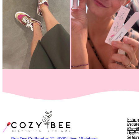
Esho
Beaut
Bien-ê
Hygièn
Se fair
Rue Des Guillemins 12, 4000 Liège / Belgique