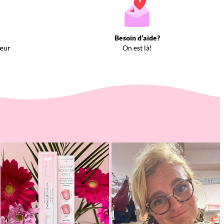
Besoin d’aide?
œur
On est là!