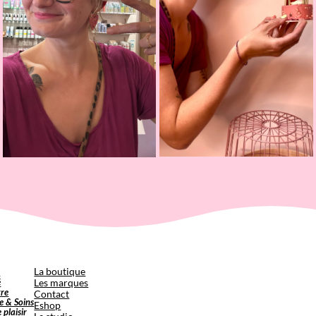
p
La boutique
é
Les marques
tre
Contact
e & Soins
Eshop
e plaisir