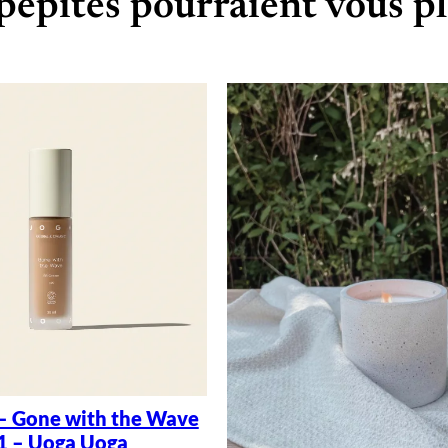
pépites pourraient vous pl
– Gone with the Wave
1 – Uoga Uoga