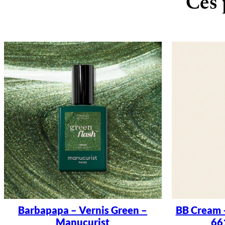
Ces 
Barbapapa – Vernis Green –
BB Cream 
Manucurist
66