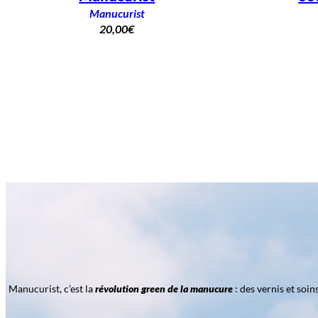
Manucurist
20,00
€
Manucurist, c’est la
révolution green de la manucure
: des vernis et soi