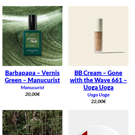
Barbapapa – Vernis
BB Cream – Gone
Green – Manucurist
with the Wave 661 –
Uoga Uoga
Manucurist
20,00
€
Uoga Uoga
22,00
€