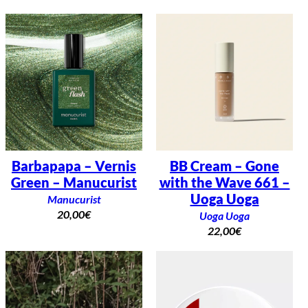
Barbapapa – Vernis
BB Cream – Gone
Green – Manucurist
with the Wave 661 –
Uoga Uoga
Manucurist
20,00
€
Uoga Uoga
22,00
€