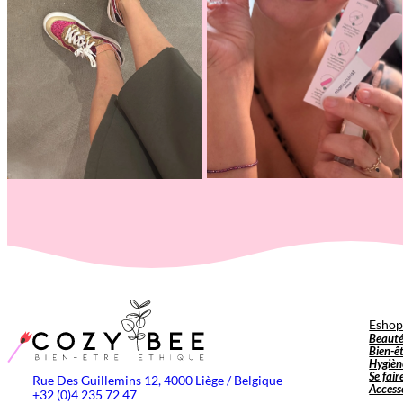
Esho
Beaut
Bien-ê
Hygièn
Se fair
Rue Des Guillemins 12, 4000 Liège / Belgique
Access
+32 (0)4 235 72 47