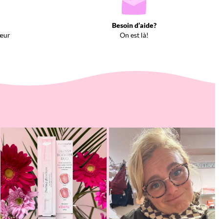
Besoin d’aide?
œur
On est là!