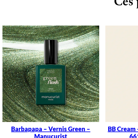
Ces 
Barbapapa – Vernis Green –
BB Cream 
Manucurist
66