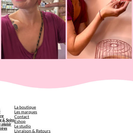
p
La boutique
é
Les marques
tre
Contact
e & Soins
Eshop
e plaisir
Le studio
oires
Livraison & Retours