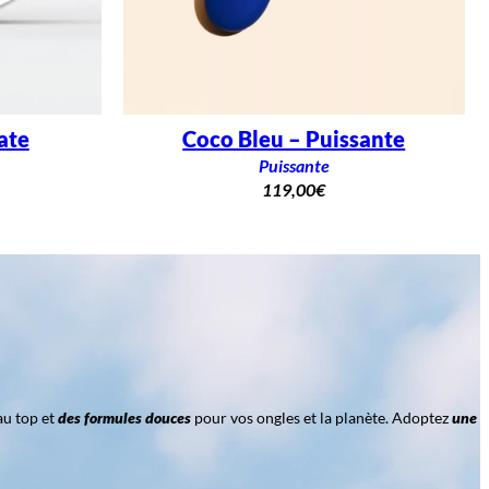
ate
Coco Bleu – Puissante
Puissante
119,00
€
au top et
des formules douces
pour vos ongles et la planète. Adoptez
une