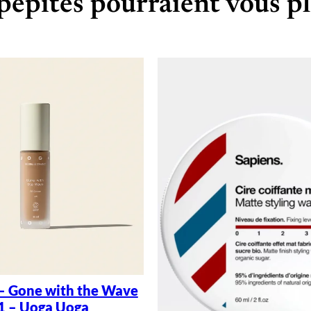
pépites pourraient vous pl
– Gone with the Wave
1 – Uoga Uoga