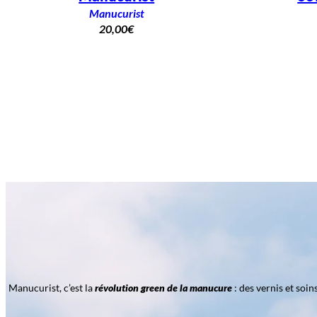
Manucurist
20,00
€
Manucurist, c’est la
révolution green de la manucure
: des vernis et soi