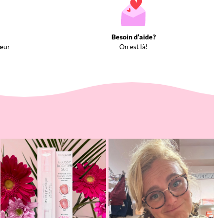
Besoin d’aide?
œur
On est là!