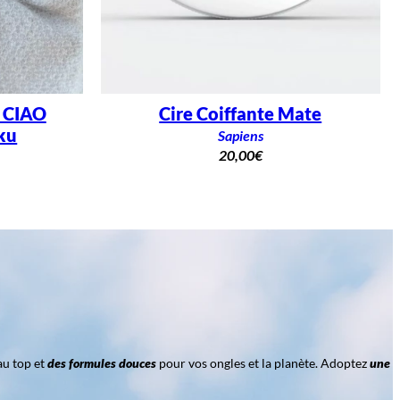
– CIAO
Cire Coiffante Mate
ku
Sapiens
20,00
€
au top et
des formules douces
pour vos ongles et la planète. Adoptez
une