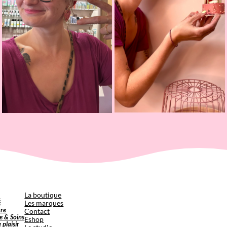
p
La boutique
é
Les marques
tre
Contact
e & Soins
Eshop
e plaisir