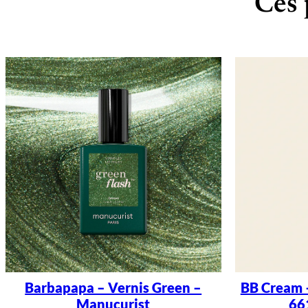
Ces 
Barbapapa – Vernis Green –
BB Cream 
Manucurist
66