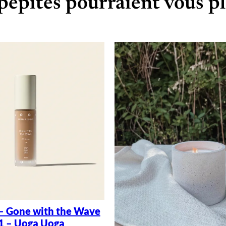
pépites pourraient vous pl
– Gone with the Wave
1 – Uoga Uoga