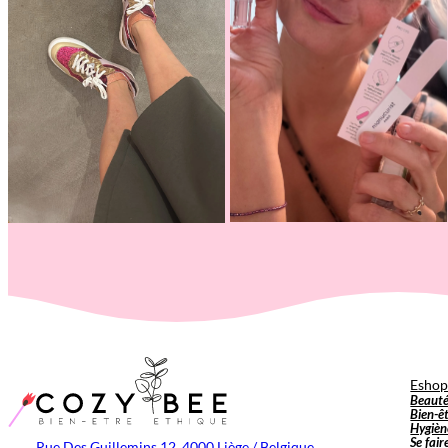
Esho
Beaut
Bien-ê
Hygièn
Se fair
Rue Des Guillemins 12, 4000 Liège / Belgique