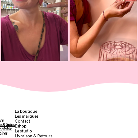
p
La boutique
é
Les marques
tre
Contact
e & Soins
Eshop
e plaisir
Le studio
oires
Livraison & Retours