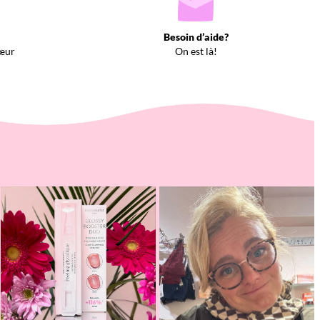
Besoin d’aide?
œur
On est là!