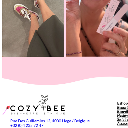
Esho
Beaut
Bien-ê
Hygièn
Se fair
Rue Des Guillemins 12, 4000 Liège / Belgique
Access
+32 (0)4 235 72 47