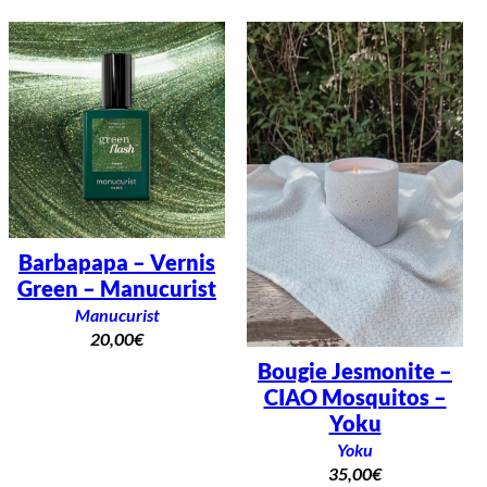
Barbapapa – Vernis
Green – Manucurist
Manucurist
20,00
€
Bougie Jesmonite –
CIAO Mosquitos –
Yoku
Yoku
35,00
€