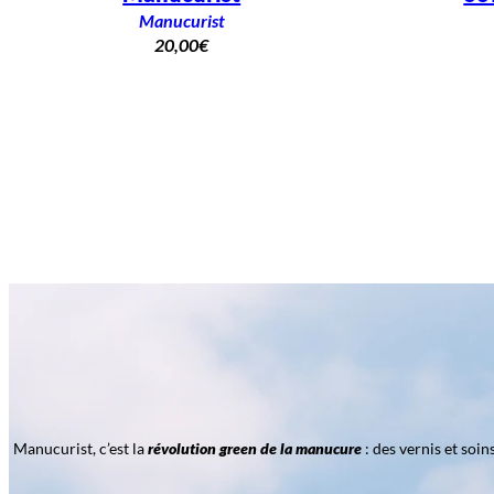
Manucurist
20,00
€
Manucurist, c’est la
révolution green de la manucure
: des vernis et soi