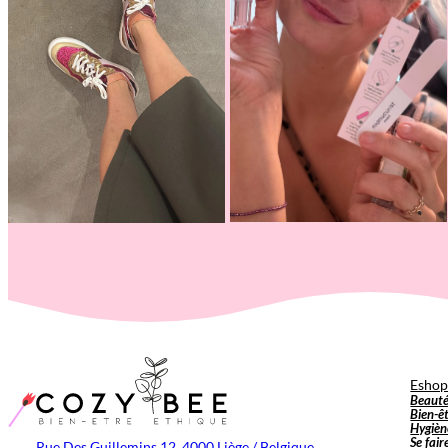
Esho
Beaut
Bien-ê
Hygièn
Se fair
Rue Des Guillemins 12, 4000 Liège / Belgique