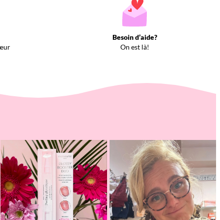
Besoin d’aide?
œur
On est là!