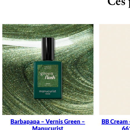
Ces 
Barbapapa – Vernis Green –
BB Cream 
Manucurist
66