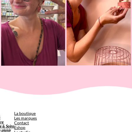
p
La boutique
é
Les marques
tre
Contact
e & Soins
Eshop
e plaisir