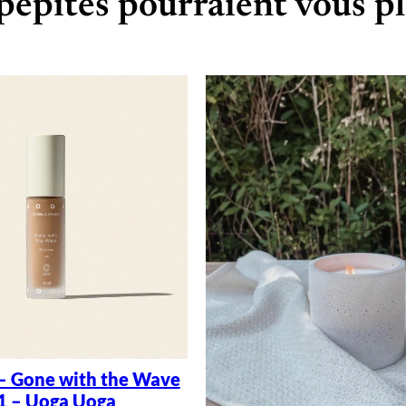
pépites pourraient vous pl
– Gone with the Wave
1 – Uoga Uoga