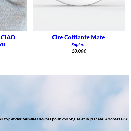
– CIAO
Cire Coiffante Mate
ku
Sapiens
20,00
€
au top et
des formules douces
pour vos ongles et la planète. Adoptez
une