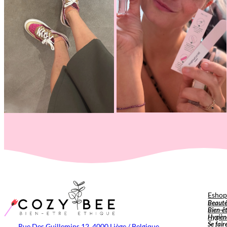
Esho
Beaut
Bien-ê
Hygièn
Se fair
Rue Des Guillemins 12, 4000 Liège / Belgique