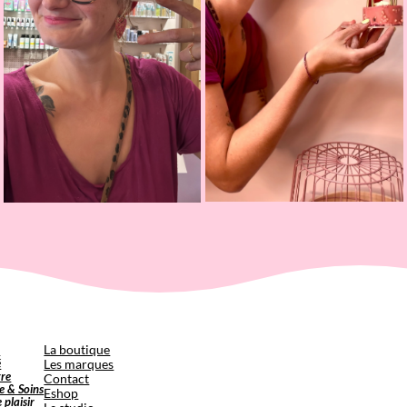
p
La boutique
é
Les marques
tre
Contact
e & Soins
Eshop
e plaisir