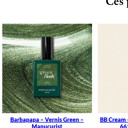
Ces 
Barbapapa – Vernis Green –
BB Cream 
Manucurist
66