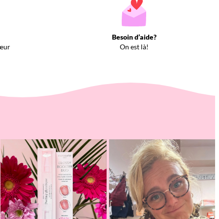
Besoin d’aide?
œur
On est là!