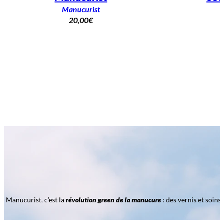
Manucurist
20,00
€
Manucurist, c’est la
révolution green de la manucure
: des vernis et soi