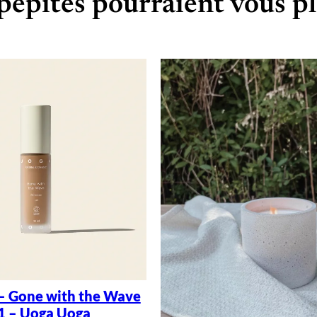
pépites pourraient vous pl
– Gone with the Wave
1 – Uoga Uoga