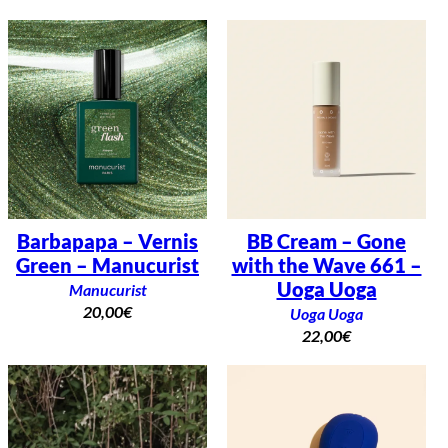
Barbapapa – Vernis
BB Cream – Gone
Green – Manucurist
with the Wave 661 –
Uoga Uoga
Manucurist
20,00
€
Uoga Uoga
22,00
€