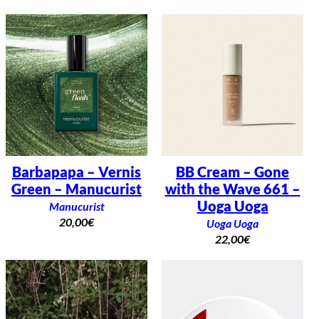
Barbapapa – Vernis
BB Cream – Gone
Green – Manucurist
with the Wave 661 –
Uoga Uoga
Manucurist
20,00
€
Uoga Uoga
22,00
€