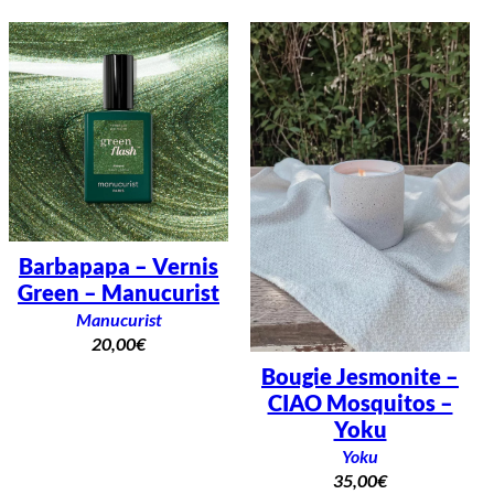
Barbapapa – Vernis
Green – Manucurist
Manucurist
20,00
€
Bougie Jesmonite –
CIAO Mosquitos –
Yoku
Yoku
35,00
€