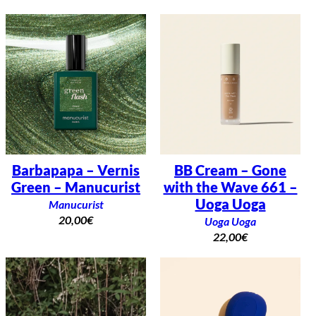
Barbapapa – Vernis
BB Cream – Gone
Green – Manucurist
with the Wave 661 –
Uoga Uoga
Manucurist
20,00
€
Uoga Uoga
22,00
€