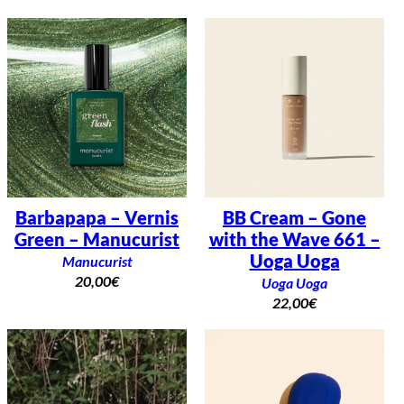
Barbapapa – Vernis
BB Cream – Gone
Green – Manucurist
with the Wave 661 –
Uoga Uoga
Manucurist
20,00
€
Uoga Uoga
22,00
€