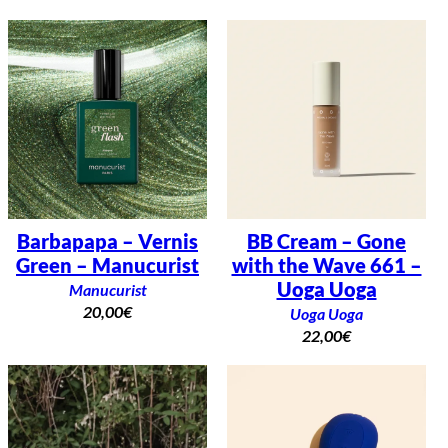
Barbapapa – Vernis
BB Cream – Gone
Green – Manucurist
with the Wave 661 –
Uoga Uoga
Manucurist
20,00
€
Uoga Uoga
22,00
€