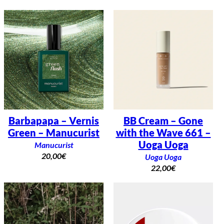
Barbapapa – Vernis
BB Cream – Gone
Green – Manucurist
with the Wave 661 –
Uoga Uoga
Manucurist
20,00
€
Uoga Uoga
22,00
€