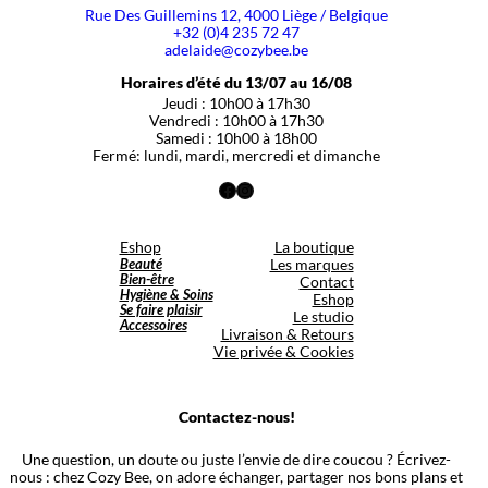
Rue Des Guillemins 12, 4000 Liège / Belgique
+32 (0)4 235 72 47
adelaide@cozybee.be
Horaires d’été du 13/07 au 16/08
Jeudi : 10h00 à 17h30
Vendredi : 10h00 à 17h30
Samedi : 10h00 à 18h00
Fermé: lundi, mardi, mercredi et dimanche
Facebook
Instagram
Eshop
La boutique
Beauté
Les marques
Bien-être
Contact
Hygiène & Soins
Eshop
Se faire plaisir
Le studio
Accessoires
Livraison & Retours
Vie privée & Cookies
Contactez-nous!
Une question, un doute ou juste l’envie de dire coucou ? Écrivez-
nous : chez Cozy Bee, on adore échanger, partager nos bons plans et