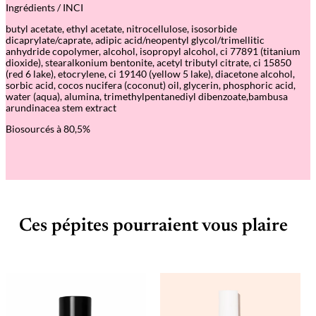
Ingrédients / INCI
l
p
butyl acetate, ethyl acetate, nitrocellulose, isosorbide
–
dicaprylate/caprate, adipic acid/neopentyl glycol/trimellitic
V
anhydride copolymer, alcohol, isopropyl alcohol, ci 77891 (titanium
e
dioxide), stearalkonium bentonite, acetyl tributyl citrate, ci 15850
r
(red 6 lake), etocrylene, ci 19140 (yellow 5 lake), diacetone alcohol,
n
sorbic acid, cocos nucifera (coconut) oil, glycerin, phosphoric acid,
i
water (aqua), alumina, trimethylpentanediyl dibenzoate,bambusa
s
arundinacea stem extract
G
r
Biosourcés à 80,5%
e
e
n
Ces pépites pourraient vous plaire