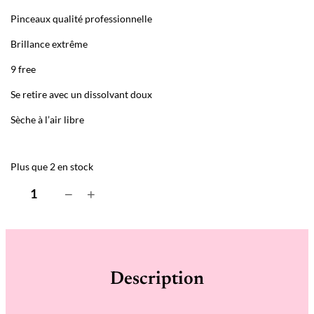
Pinceaux qualité professionnelle
Brillance extrême
9 free
Se retire avec un dissolvant doux
Sèche à l’air libre
Plus que 2 en stock
q
−
+
u
a
n
t
i
t
é
Description
d
e
P
u