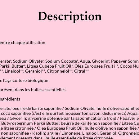
o
l
i
Description
d
e
e
x
f
o
 entre chaque utilisation
l
i
a
erate*, Sodium Olivate*, Sodium Cocoate*, Aqua, Glycerin*, Papaver Somn
n
kii Butter*, Litsea Cubeba Fruit Oil*, Olea Europaea Fruit il*, Cocos Nuc
t
, Linalool**, Geraniol**, Citronnelol**, Citral**
–
L
e l’agriculture biologique
i
t
résent dans les huiles essentielles
s
é
ingrédients
e
C
rate: beurre de karité saponifié / Sodium Olivate: huile d’olive saponifié
i
coco saponifiée (c’est elle qui fait mousser ton savon, dislui merci) Aqua
t
 l’eau / Glycerin: glycérine obtenue par la saponification à froid / Papave
r
/ Butyrospermum Parkii Butter: beurre de karité non saponifié / Litsea Cu
o
de litsée citronnée / Olea Europaea Fruit Oil: huile d’olive non saponifiée
n
 non saponifiée / Kaolin: argile / Limonene, Linalool, Geraniol, Citronnelol
n
llement présents dans l’huile essentielle de litsée citronnée