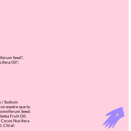
iferum Seed*,
ifera Oil*,
e / Sodium
: on espère que tu
r Somniferum Seed:
beba Fruit Oil:
 / Cocos Nucifera
, Citral: