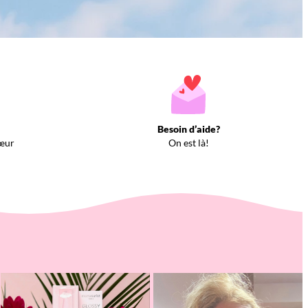
Besoin d’aide?
œur
On est là!