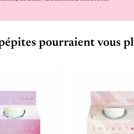
é
e
pépites pourraient vous pl