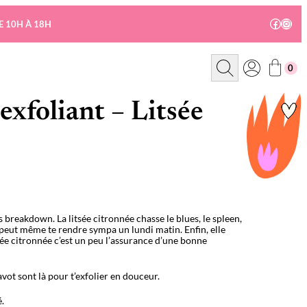
Facebo
Insta
E 10H À 18H
R
0
e
c
h
e
exfoliant – Litsée
r
c
h
e
us breakdown. La litsée citronnée chasse le blues, le spleen,
et peut même te rendre sympa un lundi matin. Enfin, elle
itsée citronnée c’est un peu l’assurance d’une bonne
avot sont là pour t’exfolier en douceur.
é.