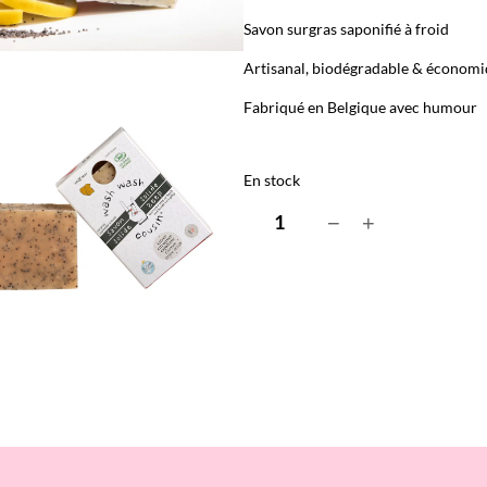
Savon surgras saponifié à froid
Artisanal, biodégradable & économ
Fabriqué en Belgique avec humour
En stock
q
−
+
u
a
n
t
i
t
é
d
e
S
a
v
o
n
s