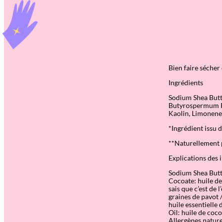
Bien faire sécher
Ingrédients
Sodium Shea Butt
Butyrospermum Par
Kaolin, Limonene**
*Ingrédient issu d
**Naturellement p
Explications des 
Sodium Shea Butte
Cocoate: huile de 
sais que c’est de
graines de pavot 
huile essentielle 
Oil: huile de coco
Allergènes nature