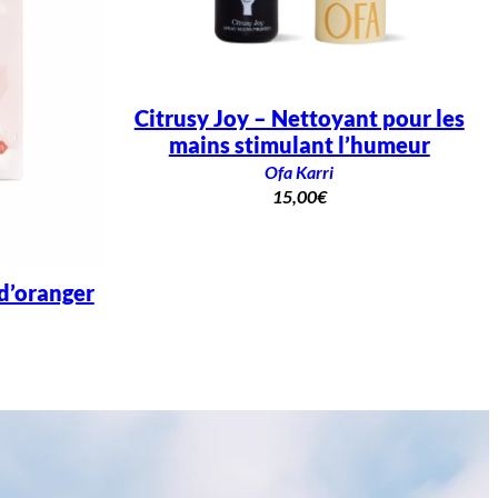
Citrusy Joy – Nettoyant pour les
mains stimulant l’humeur
Ofa Karri
15,00
€
d’oranger