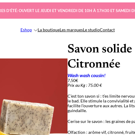
ES D’ÉTÉ: OUVERT LE JEUDI ET VENDREDI DE 10H À 17H30 ET SAMEDI D
Eshop
La boutique
Les marques
Le studio
Contact
Savon solide 
Citronnée
Wash wash cousin!
7,50
€
Prix au Kg : 75.00 €
C’est ton savon si : t’es limite nervo
le bad. Elle stimule la convivialité 
facilite l’ouverture aux autres. La l
guindaille.
Cerise sur le savon : les graines de p
Olfaction : arôme vif, citronné, fruit