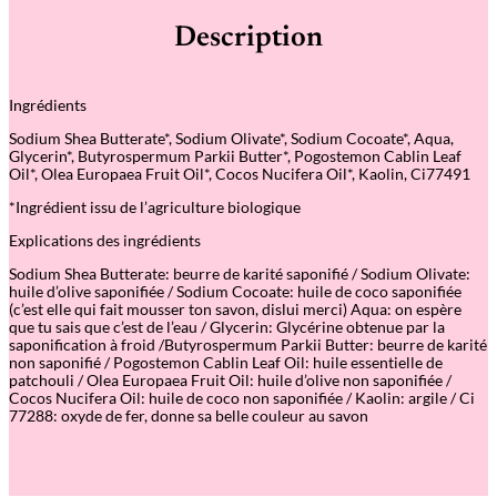
t
é
Description
d
e
S
a
Ingrédients
v
o
Sodium Shea Butterate*, Sodium Olivate*, Sodium Cocoate*, Aqua,
n
Glycerin*, Butyrospermum Parkii Butter*, Pogostemon Cablin Leaf
s
Oil*, Olea Europaea Fruit Oil*, Cocos Nucifera Oil*, Kaolin, Ci77491
o
l
*Ingrédient issu de l’agriculture biologique
i
d
Explications des ingrédients
e
–
Sodium Shea Butterate: beurre de karité saponifié / Sodium Olivate:
P
huile d’olive saponifiée / Sodium Cocoate: huile de coco saponifiée
a
(c’est elle qui fait mousser ton savon, dislui merci) Aqua: on espère
t
que tu sais que c’est de l’eau / Glycerin: Glycérine obtenue par la
c
saponification à froid /Butyrospermum Parkii Butter: beurre de karité
h
non saponifié / Pogostemon Cablin Leaf Oil: huile essentielle de
o
patchouli / Olea Europaea Fruit Oil: huile d’olive non saponifiée /
u
Cocos Nucifera Oil: huile de coco non saponifiée / Kaolin: argile / Ci
l
77288: oxyde de fer, donne sa belle couleur au savon
i