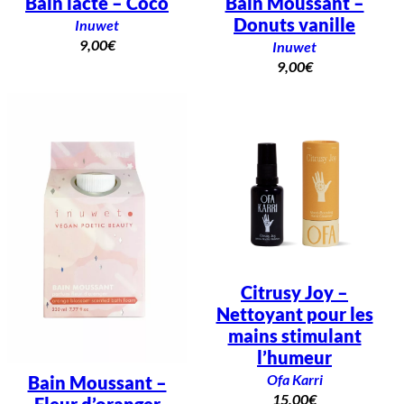
Bain lacté – Coco
Bain Moussant –
Donuts vanille
Inuwet
9,00
€
Inuwet
9,00
€
Citrusy Joy –
Nettoyant pour les
mains stimulant
l’humeur
Ofa Karri
Bain Moussant –
15,00
€
Fleur d’oranger