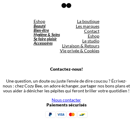
Facebook
Instagram
Eshop
La boutique
Beauté
Les marques
Bien-être
Contact
Hygiène & Soins
Eshop
Se faire plaisir
Le studio
Accessoires
Livraison & Retours
Vie privée & Cookies
Contactez-nous!
Une question, un doute ou juste l’envie de dire coucou ? Écrivez-
nous : chez Cozy Bee, on adore échanger, partager nos bons plans et
vous aider à dénicher les pépites qui feront briller votre quotidien !
Nous contacter
Paiements sécurisés