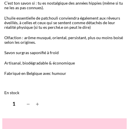
C’est ton savon si : tu es nostalgique des années hippies (même si tu
ne les as pas connues).
L’huile essentielle de patchouli conviendra également aux rêveurs
éveillés, à celles et ceux qui se sentent comme détachés de leur
réalité physique (si tu es perché.e on peut le dire)
Olfaction : arôme musqué, oriental, persistant, plus ou moins boisé
selon les origines.
Savon surgras saponifié à froid
Artisanal, biodégradable & économique
Fabriqué en Belgique avec humour
En stock
q
−
+
u
a
n
t
i