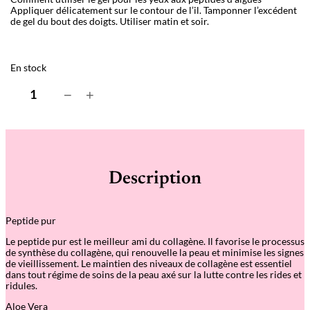
Appliquer délicatement sur le contour de l’
il. Tamponner l’exc
édent
de gel du bout des doigts. Utiliser matin et soir.
En stock
q
−
+
u
a
n
t
i
t
é
Description
d
e
S
e
Peptide pur
a
w
Le peptide pur est le meilleur ami du collagène. Il favorise le processus
e
de synthèse du collagène, qui renouvelle la peau et minimise les signes
e
de vieillissement. Le maintien des niveaux de collagène est essentiel
d
dans tout régime de soins de la peau axé sur la lutte contre les rides et
P
ridules.
e
p
Aloe Vera