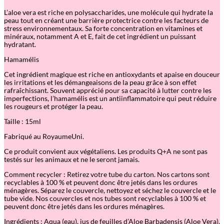
t
i
L’aloe vera est riche en polysaccharides, une molécule qui hydrate la
d
peau tout en créant une barrière protectrice contre les facteurs de
e
stress environnementaux. Sa forte concentration en vitamines et
E
minéraux, notamment A et E, fait de cet ingrédient un puissant
y
hydratant.
e
G
Hamamélis
e
l
Cet ingrédient magique est riche en antioxydants et apaise en douceur
les irritations et les démangeaisons de la peau grâce à son effet
rafraîchissant. Souvent apprécié pour sa capacité à lutter contre les
imperfections, l’hamamélis est un antiinflammatoire qui peut réduire
les rougeurs et protéger la peau.
Taille : 15ml
Fabriqué au RoyaumeUni.
Ce produit convient aux végétaliens. Les produits Q+A ne sont pas
testés sur les animaux et ne le seront jamais.
Comment recycler : Retirez votre tube du carton. Nos cartons sont
recyclables à 100 % et peuvent donc être jetés dans les ordures
ménagères. Séparez le couvercle, nettoyez et séchez le couvercle et le
tube vide. Nos couvercles et nos tubes sont recyclables à 100 % et
peuvent donc être jetés dans les ordures ménagères.
Ingrédients : Aqua (eau), jus de feuilles d’Aloe Barbadensis (Aloe Vera),