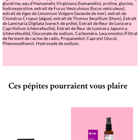
glycérine, eau d’Hamamelis Virginiana (hamamélis), proline, glycine,
hydroxyproline, extrait de Fucus Vesiculosus (fucus vésiculeux),
extrait de tiges de Limonium Vulgare (lavande de mer), extrait de
Chondrus Crispus (algue), extrait de Thymus Serpillum (thym), Extrait
de Laminaria Digitata (varech de prêle), Extrait de fleur de Lonicera
Caprifolium (chèvrefeuille), Extrait de fleur de Lonicera Japonica
(chèvrefeuille), Gluconate de sodium, Carbomère, Leuconostoc/Filtrat
de ferment de racine de radis, Propanediol, Caprylyl Glycol,
Phenoxyethanol, Hydroxyde de sodium.
Ces pépites pourraient vous plaire