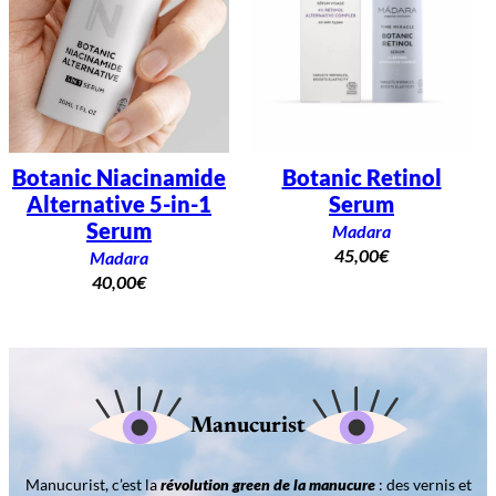
Botanic Niacinamide
Botanic Retinol
Alternative 5-in-1
Serum
Serum
Madara
45,00
€
Madara
40,00
€
Manucurist
Manucurist, c’est la
révolution green de la manucure
: des vernis et