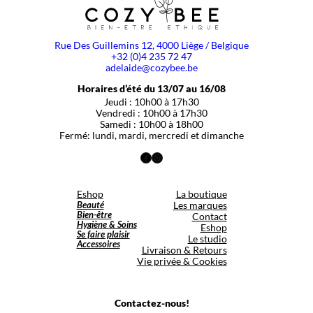
Rue Des Guillemins 12, 4000 Liège / Belgique
+32 (0)4 235 72 47
adelaide@cozybee.be
Horaires d’été du 13/07 au 16/08
Jeudi : 10h00 à 17h30
Vendredi : 10h00 à 17h30
Samedi : 10h00 à 18h00
Fermé: lundi, mardi, mercredi et dimanche
Facebook
Instagram
Eshop
La boutique
Beauté
Les marques
Bien-être
Contact
Hygiène & Soins
Eshop
Se faire plaisir
Le studio
Accessoires
Livraison & Retours
Vie privée & Cookies
Contactez-nous!