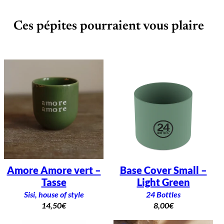
Ces pépites pourraient vous plaire
Amore Amore vert –
Base Cover Small –
Tasse
Light Green
Sisi, house of style
24 Bottles
14,50
€
8,00
€