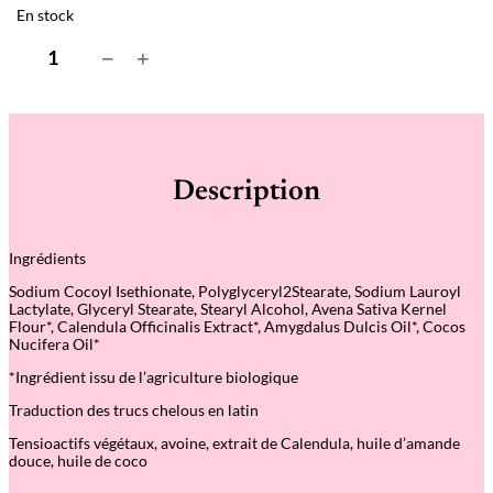
En stock
q
−
+
u
a
n
t
i
t
é
Description
d
e
S
h
Ingrédients
a
m
Sodium Cocoyl Isethionate, Polyglyceryl2Stearate, Sodium Lauroyl
p
Lactylate, Glyceryl Stearate, Stearyl Alcohol, Avena Sativa Kernel
o
Flour*, Calendula Officinalis Extract*, Amygdalus Dulcis Oil*, Cocos
i
Nucifera Oil*
n
g
*Ingrédient issu de l’agriculture biologique
s
o
Traduction des trucs chelous en latin
l
i
Tensioactifs végétaux, avoine, extrait de Calendula, huile d’amande
d
douce, huile de coco
e
–