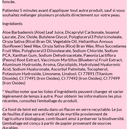
foncée.
F
o
Patientez 5 minutes avant d’appliquer tout autre produit, sauf si vous
n
souhaitez mélanger plusieurs produits directement sur votre peau.
d
d
Ingrédients
e
t
Aloe Barbadensis (Aloe) Leaf Juice, Dicaprylyl Carbonate, Isoamyl
e
Laurate, Zinc Oxide, Butylene Glycol, Polyglyceryl3 Polyricinoleate,
i
Oryza Sativa (Rice) Bran Oil, Vegetable Oil, Helianthus Annuus
n
(Sunflower) Seed Wax, Oryza Sativa (Rice) Bran Wax, Rhus Succedanea
t
Fruit Wax, Polyglyceryl3 Diisostearate, Sodium Chloride, Sodium
é
PCA, Xanthan Gum, Sodium Dehydroacetate, Paeonia Lactiflora
c
(Peony) Root Extract, Vaccinium Myrtillus (Blueberry) Fruit Extract,
l
Aluminum Hydroxide, Aroma, Glycolipids, Hydrolyzed Hyaluronic
a
Acid, Sodium Hyaluronate, Ascorbyl Palmitate, Tocopherol,
t
Potassium Hydroxide, Limonene, Linalool, CI 77891 (Titanium
l
Dioxide), CI 77491 (Iron Oxides), CI 77492 (Iron Oxides), CI 77499
é
(Iron Oxides)
g
e
* Veuillez noter que les listes d’ingrédients peuvent changer et varier
r
légèrement de temps à autre. Pour obtenir les informations les plus
–
récentes, consultez l’emballage du produit.
G
o
Ce fond de teint est vendu dans un flacon en verre recyclable. Le jus
l
de feuilles d’aloe vera et l’extrait de myrtille proviennent de
d
l’agriculture biologique, contribuant ainsi à préserver la biodiversité.
e
L’emballage est conçu à partir de papier provenant de sources
n
durables.