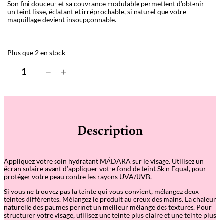
Son fini douceur et sa couvrance modulable permettent d’obtenir
un teint lisse, éclatant et irréprochable, si naturel que votre
maquillage devient insoupçonnable.
Plus que 2 en stock
q
−
+
u
a
n
t
i
t
é
Description
d
e
S
k
Appliquez votre soin hydratant MÁDARA sur le visage. Utilisez un
i
écran solaire avant d’appliquer votre fond de teint Skin Equal, pour
n
protéger votre peau contre les rayons UVA/UVB.
E
q
Si vous ne trouvez pas la teinte qui vous convient, mélangez deux
u
teintes différentes. Mélangez le produit au creux des mains. La chaleur
a
naturelle des paumes permet un meilleur mélange des textures. Pour
l
structurer votre visage, utilisez une teinte plus claire et une teinte plus
–