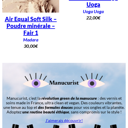
Uoga
Uoga Uoga
22,00
€
Air Equal Soft Silk –
Poudre minérale –
Fair 1
Madara
30,00
€
Manucurist
Manucurist, c’est la
révolution green de la manucure
: des vernis et
soins made in France, ultra clean et vegan. Des couleurs vibrantes,
une tenue au top et
des formules douces
pour vos ongles et la planète.
Adoptez
une routine beauté éthique
, sans compromis sur le style !
J’aimerais découvrir!