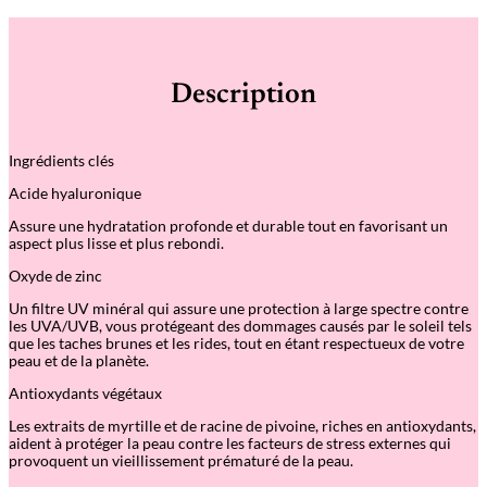
n
t
i
t
é
Description
d
e
S
k
Ingrédients clés
i
n
Acide hyaluronique
E
q
Assure une hydratation profonde et durable tout en favorisant un
u
aspect plus lisse et plus rebondi.
a
l
Oxyde de zinc
–
F
Un filtre UV minéral qui assure une protection à large spectre contre
o
les UVA/UVB, vous protégeant des dommages causés par le soleil tels
n
que les taches brunes et les rides, tout en étant respectueux de votre
d
peau et de la planète.
d
e
Antioxydants végétaux
t
e
Les extraits de myrtille et de racine de pivoine, riches en antioxydants,
i
aident à protéger la peau contre les facteurs de stress externes qui
n
provoquent un vieillissement prématuré de la peau.
t