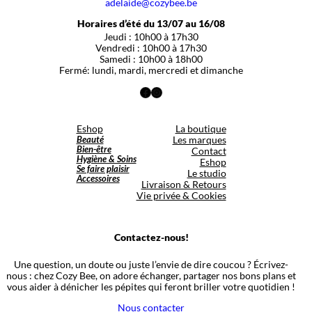
adelaide@cozybee.be
Horaires d’été du 13/07 au 16/08
Jeudi : 10h00 à 17h30
Vendredi : 10h00 à 17h30
Samedi : 10h00 à 18h00
Fermé: lundi, mardi, mercredi et dimanche
Facebook
Instagram
Eshop
La boutique
Beauté
Les marques
Bien-être
Contact
Hygiène & Soins
Eshop
Se faire plaisir
Le studio
Accessoires
Livraison & Retours
Vie privée & Cookies
Contactez-nous!
Une question, un doute ou juste l’envie de dire coucou ? Écrivez-
nous : chez Cozy Bee, on adore échanger, partager nos bons plans et
vous aider à dénicher les pépites qui feront briller votre quotidien !
Nous contacter