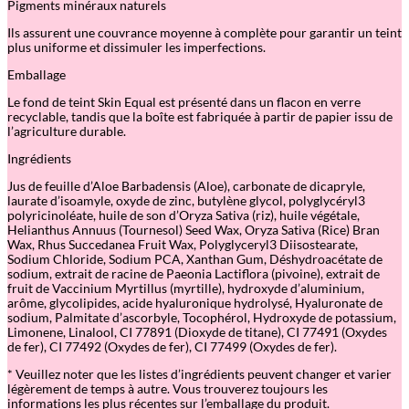
Pigments minéraux naturels
é
c
Ils assurent une couvrance moyenne à complète pour garantir un teint
l
plus uniforme et dissimuler les imperfections.
a
t
Emballage
l
é
Le fond de teint Skin Equal est présenté dans un flacon en verre
g
recyclable, tandis que la boîte est fabriquée à partir de papier issu de
e
l’agriculture durable.
r
–
Ingrédients
R
o
Jus de feuille d’Aloe Barbadensis (Aloe), carbonate de dicapryle,
s
laurate d’isoamyle, oxyde de zinc, butylène glycol, polyglycéryl3
e
polyricinoléate, huile de son d’Oryza Sativa (riz), huile végétale,
I
Helianthus Annuus (Tournesol) Seed Wax, Oryza Sativa (Rice) Bran
v
Wax, Rhus Succedanea Fruit Wax, Polyglyceryl3 Diisostearate,
o
Sodium Chloride, Sodium PCA, Xanthan Gum, Déshydroacétate de
r
sodium, extrait de racine de Paeonia Lactiflora (pivoine), extrait de
y
fruit de Vaccinium Myrtillus (myrtille), hydroxyde d’aluminium,
3
arôme, glycolipides, acide hyaluronique hydrolysé, Hyaluronate de
0
sodium, Palmitate d’ascorbyle, Tocophérol, Hydroxyde de potassium,
Limonene, Linalool, CI 77891 (Dioxyde de titane), CI 77491 (Oxydes
de fer), CI 77492 (Oxydes de fer), CI 77499 (Oxydes de fer).
* Veuillez noter que les listes d’ingrédients peuvent changer et varier
légèrement de temps à autre. Vous trouverez toujours les
informations les plus récentes sur l’emballage du produit.