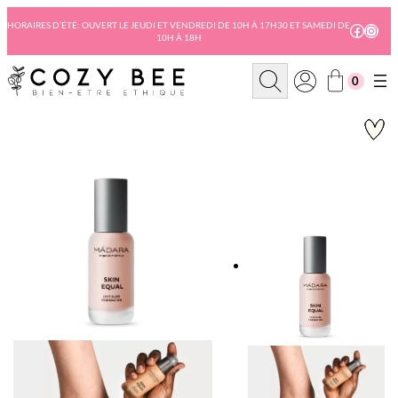
Aller
au
HORAIRES D’ÉTÉ: OUVERT LE JEUDI ET VENDREDI DE 10H À 17H30 ET SAMEDI DE
Facebo
Insta
10H À 18H
contenu
R
0
e
c
h
e
r
c
h
e