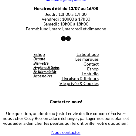
Horaires d’été du 13/07 au 16/08
Jeudi : 10h00 à 17h30
Vendredi : 10h00 à 17h30
Samedi : 10h00 à 18h00
Fermé: lundi, mardi, mercredi et dimanche
Facebook
Instagram
Eshop
La boutique
Beauté
Les marques
Bien-être
Contact
Hygiène & Soins
Eshop
Se faire plaisir
Le studio
Accessoires
Livraison & Retours
Vie privée & Cookies
Contactez-nous!
Une question, un doute ou juste l’envie de dire coucou ? Écrivez-
nous : chez Cozy Bee, on adore échanger, partager nos bons plans et
vous aider à dénicher les pépites qui feront briller votre quotidien !
Nous contacter