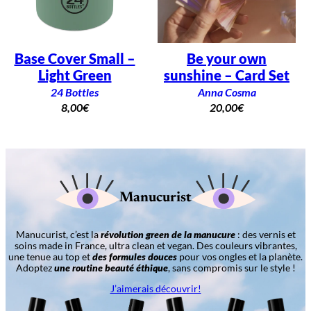
Base Cover Small –
Be your own
Light Green
sunshine – Card Set
24 Bottles
Anna Cosma
8,00
€
20,00
€
Manucurist
Manucurist, c’est la
révolution green de la manucure
: des vernis et
soins made in France, ultra clean et vegan. Des couleurs vibrantes,
une tenue au top et
des formules douces
pour vos ongles et la planète.
Adoptez
une routine beauté éthique
, sans compromis sur le style !
J’aimerais découvrir!