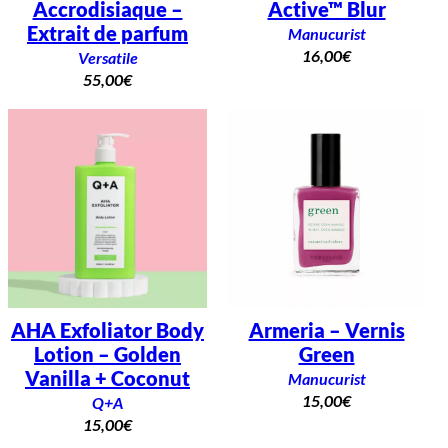
Accrodisiaque –
Active™ Blur
Extrait de parfum
Manucurist
16,00
€
Versatile
55,00
€
AHA Exfoliator Body
Armeria – Vernis
Lotion – Golden
Green
Vanilla + Coconut
Manucurist
15,00
€
Q+A
15,00
€