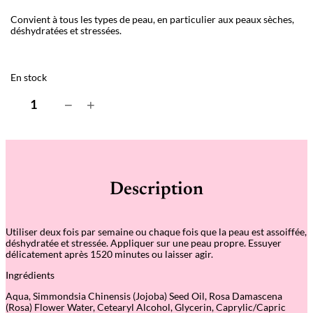
Convient à tous les types de peau, en particulier aux peaux sèches,
déshydratées et stressées.
En stock
q
−
+
u
a
n
t
i
t
é
Description
d
e
S
O
Utiliser deux fois par semaine ou chaque fois que la peau est assoiffée,
S
déshydratée et stressée. Appliquer sur une peau propre. Essuyer
H
délicatement après 1520 minutes ou laisser agir.
y
d
Ingrédients
r
a
Aqua, Simmondsia Chinensis (Jojoba) Seed Oil, Rosa Damascena
I
(Rosa) Flower Water, Cetearyl Alcohol, Glycerin, Caprylic/Capric
n