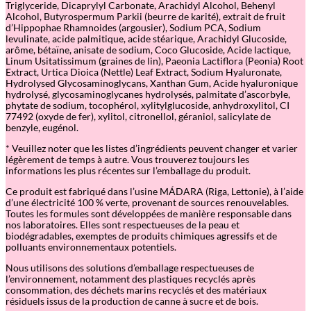
Triglyceride, Dicaprylyl Carbonate, Arachidyl Alcohol, Behenyl
s
Alcohol, Butyrospermum Parkii (beurre de karité), extrait de fruit
t
d’Hippophae Rhamnoides (argousier), Sodium PCA, Sodium
a
levulinate, acide palmitique, acide stéarique, Arachidyl Glucoside,
n
arôme, bétaïne, anisate de sodium, Coco Glucoside, Acide lactique,
t
Linum Usitatissimum (graines de lin), Paeonia Lactiflora (Peonia) Root
M
Extract, Urtica Dioica (Nettle) Leaf Extract, Sodium Hyaluronate,
o
Hydrolysed Glycosaminoglycans, Xanthan Gum, Acide hyaluronique
i
hydrolysé, glycosaminoglycanes hydrolysés, palmitate d’ascorbyle,
s
phytate de sodium, tocophérol, xylitylglucoside, anhydroxylitol, CI
t
77492 (oxyde de fer), xylitol, citronellol, géraniol, salicylate de
u
benzyle, eugénol.
r
e
* Veuillez noter que les listes d’ingrédients peuvent changer et varier
M
légèrement de temps à autre. Vous trouverez toujours les
a
informations les plus récentes sur l’emballage du produit.
s
k
Ce produit est fabriqué dans l’usine MÁDARA (Riga, Lettonie), à l’aide
d’une électricité 100 % verte, provenant de sources renouvelables.
Toutes les formules sont développées de manière responsable dans
nos laboratoires. Elles sont respectueuses de la peau et
biodégradables, exemptes de produits chimiques agressifs et de
polluants environnementaux potentiels.
Nous utilisons des solutions d’emballage respectueuses de
l’environnement, notamment des plastiques recyclés après
consommation, des déchets marins recyclés et des matériaux
résiduels issus de la production de canne à sucre et de bois.