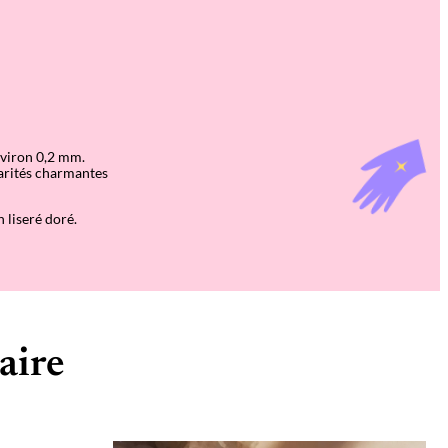
environ 0,2 mm.
larités charmantes
 liseré doré.
aire