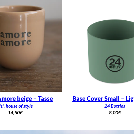
more beige – Tasse
Base Cover Small – Li
isi, house of style
24 Bottles
14,50
€
8,00
€