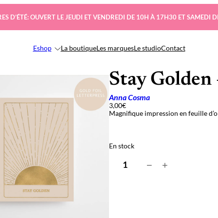
ES D’ÉTÉ: OUVERT LE JEUDI ET VENDREDI DE 10H À 17H30 ET SAMEDI D
Eshop
La boutique
Les marques
Le studio
Contact
Stay Golden 
Anna Cosma
3,00
€
Magnifique impression en feuille d’
En stock
q
−
+
u
a
n
t
i
t
é