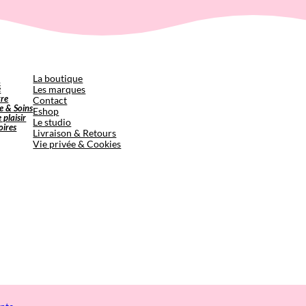
p
La boutique
é
Les marques
tre
Contact
e & Soins
Eshop
e plaisir
Le studio
oires
Livraison & Retours
Vie privée & Cookies