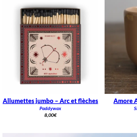
Allumettes jumbo – Arc et flèches
Amore A
Paddywax
S
8,00
€