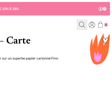
Facebo
Insta
E 10H À 18H
R
0
e
c
h
e
– Carte
r
c
h
e
or sur un superbe papier cartonné Finn