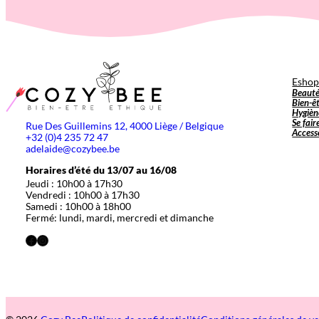
Esho
Beaut
Bien-ê
Hygièn
Se fair
Rue Des Guillemins 12, 4000 Liège / Belgique
Access
+32 (0)4 235 72 47
adelaide@cozybee.be
Horaires d’été du 13/07 au 16/08
Jeudi : 10h00 à 17h30
Vendredi : 10h00 à 17h30
Samedi : 10h00 à 18h00
Fermé: lundi, mardi, mercredi et dimanche
Facebook
Instagram