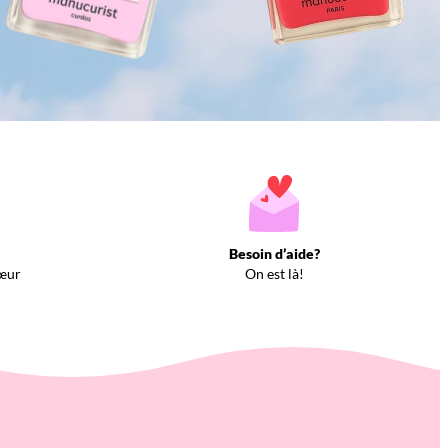
Besoin d’aide?
œur
On est là!