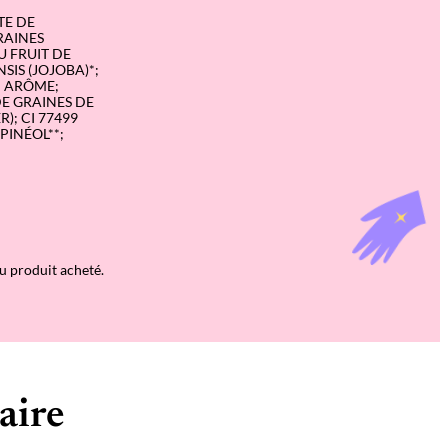
TE DE
GRAINES
U FRUIT DE
IS (JOJOBA)*;
; ARÔME;
DE GRAINES DE
R); CI 77499
PINÉOL**;
du produit acheté.
aire