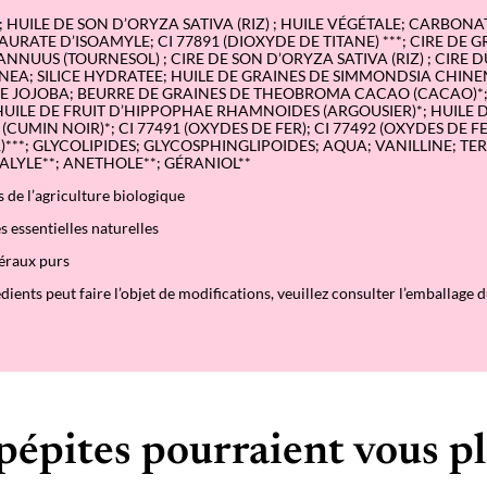
 HUILE DE SON D’ORYZA SATIVA (RIZ) ; HUILE VÉGÉTALE; CARBONA
AURATE D’ISOAMYLE; CI 77891 (DIOXYDE DE TITANE) ***; CIRE DE 
NNUUS (TOURNESOL) ; CIRE DE SON D’ORYZA SATIVA (RIZ) ; CIRE D
A; SILICE HYDRATEE; HUILE DE GRAINES DE SIMMONDSIA CHINENS
S DE JOJOBA; BEURRE DE GRAINES DE THEOBROMA CACAO (CACAO)*
UILE DE FRUIT D’HIPPOPHAE RHAMNOIDES (ARGOUSIER)*; HUILE 
(CUMIN NOIR)*; CI 77491 (OXYDES DE FER); CI 77492 (OXYDES DE FE
)***; GLYCOLIPIDES; GLYCOSPHINGLIPOIDES; AQUA; VANILLINE; TER
ALYLE**; ANETHOLE**; GÉRANIOL**
s de l’agriculture biologique
es essentielles naturelles
éraux purs
édients peut faire l’objet de modifications, veuillez consulter l’emballage 
pépites pourraient vous pl