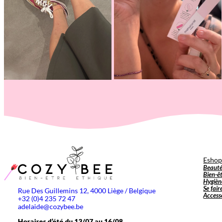
Esho
Beaut
Bien-ê
Hygièn
Se fair
Rue Des Guillemins 12, 4000 Liège / Belgique
Access
+32 (0)4 235 72 47
adelaide@cozybee.be
Horaires d’été du 13/07 au 16/08