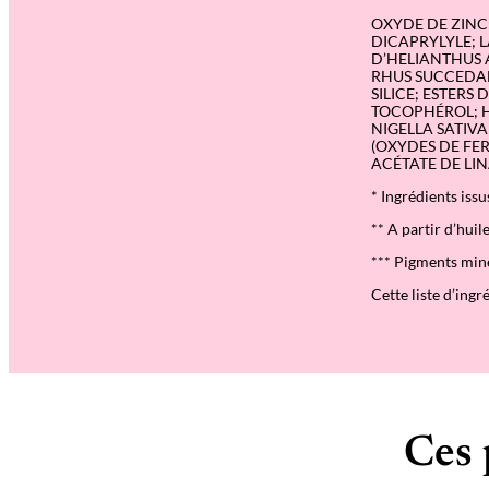
OXYDE DE ZINC;
DICAPRYLYLE; L
D’HELIANTHUS A
RHUS SUCCEDANE
SILICE; ESTER
TOCOPHÉROL; H
NIGELLA SATIVA 
(OXYDES DE FER
ACÉTATE DE LIN
* Ingrédients issu
** A partir d’huil
*** Pigments min
Cette liste d’ingr
Ces 