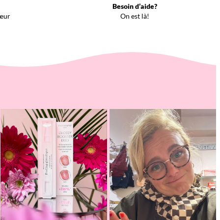
Besoin d’aide?
œur
On est là!