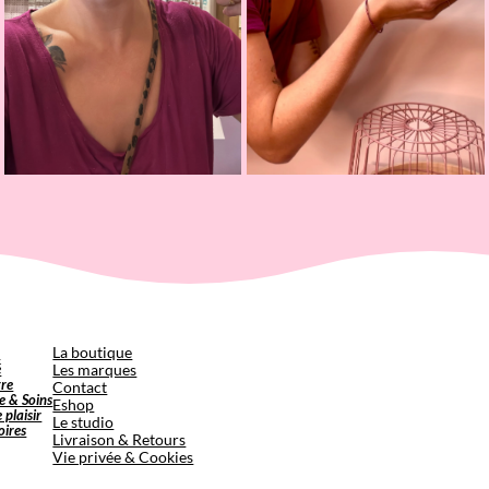
p
La boutique
é
Les marques
tre
Contact
e & Soins
Eshop
e plaisir
Le studio
oires
Livraison & Retours
Vie privée & Cookies