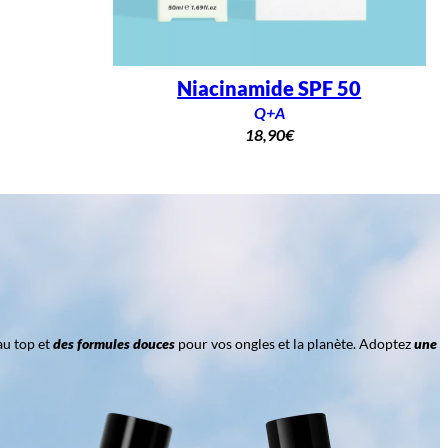
Niacinamide SPF 50
Q+A
18,90
€
au top et
des formules douces
pour vos ongles et la planète. Adoptez
une