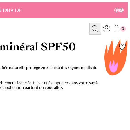
Facebo
Insta
E 10H À 18H
R
0
e
c
h
e
e minéral SPF50
r
c
h
e
tifiée naturelle protège votre peau des rayons nocifs du
ablement facile à utiliser et à emporter dans votre sac à
 l’application partout où vous allez.