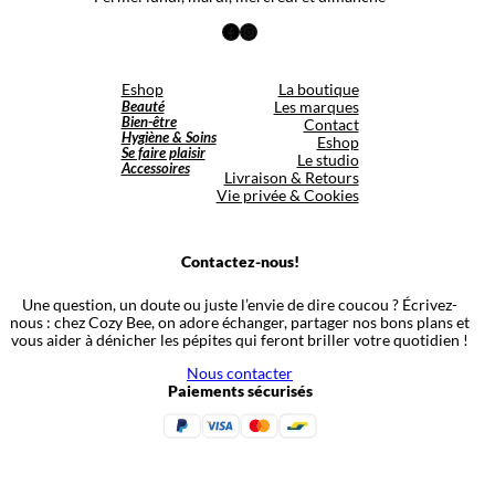
Facebook
Instagram
Eshop
La boutique
Beauté
Les marques
Bien-être
Contact
Hygiène & Soins
Eshop
Se faire plaisir
Le studio
Accessoires
Livraison & Retours
Vie privée & Cookies
Contactez-nous!
Une question, un doute ou juste l’envie de dire coucou ? Écrivez-
nous : chez Cozy Bee, on adore échanger, partager nos bons plans et
vous aider à dénicher les pépites qui feront briller votre quotidien !
Nous contacter
Paiements sécurisés