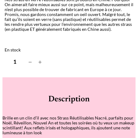
On aimerait faire mieux aussi sur ce point, mais malheureusement il
n’est plus possible de trouver de fabricant en Europe à ce jour.
Promis, nous gardons constamment un oeil ouvert. Malgré tout, le
fait qu’ils soient en verre (sans plastique) et réutilisables permet de
les rendre plus vertueux pour l’environnement que les autres strass
(en plastique ET généralement fabriqués en Chine aussi).
En stock
q
−
+
u
a
n
t
i
t
é
Description
d
e
S
t
Brille en un clin d’
il avec nos Strass R
éutilisables Nacré, parfaits pour
r
Noël, Réveillon, Nouvel An et toutes les soirées où tu veux un makeup
a
scintillant! Aux reflets irisés et hologaphiques, ils ajoutent une note
s
lumineuse à ton look
s