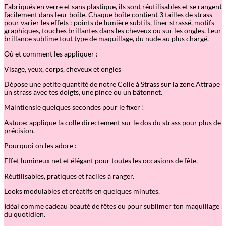
–
Fabriqués en verre et sans plastique, ils sont réutilisables et se rangent
N
facilement dans leur boîte. Chaque boîte contient 3 tailles de strass
a
pour varier les effets : points de lumière subtils, liner strassé, motifs
c
graphiques, touches brillantes dans les cheveux ou sur les ongles. Leur
r
brillance sublime tout type de maquillage, du nude au plus chargé.
é
Où et comment les appliquer :
Visage, yeux, corps, cheveux et ongles
Dépose une petite quantité de notre Colle à Strass sur la zone.Attrape
un strass avec tes doigts, une pince ou un bâtonnet.
Maintiensle quelques secondes pour le fixer !
Astuce: applique la colle directement sur le dos du strass pour plus de
précision.
Pourquoi on les adore :
Effet lumineux net et élégant pour toutes les occasions de fête.
Réutilisables, pratiques et faciles à ranger.
Looks modulables et créatifs en quelques minutes.
Idéal comme cadeau beauté de fêtes ou pour sublimer ton maquillage
du quotidien.