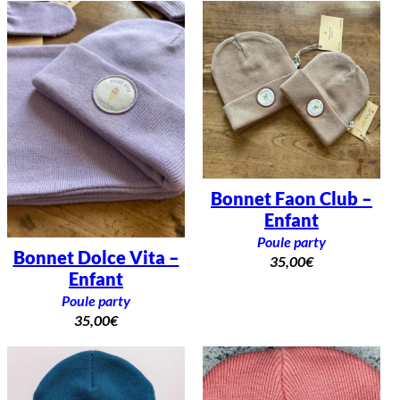
Bonnet Faon Club –
Enfant
Poule party
Bonnet Dolce Vita –
35,00
€
Enfant
Poule party
35,00
€