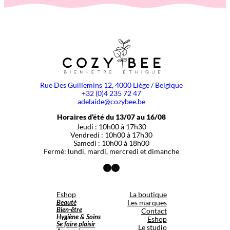
Rue Des Guillemins 12, 4000 Liège / Belgique
+32 (0)4 235 72 47
adelaide@cozybee.be
Horaires d’été du 13/07 au 16/08
Jeudi : 10h00 à 17h30
Vendredi : 10h00 à 17h30
Samedi : 10h00 à 18h00
Fermé: lundi, mardi, mercredi et dimanche
Facebook
Instagram
Eshop
La boutique
Beauté
Les marques
Bien-être
Contact
Hygiène & Soins
Eshop
Se faire plaisir
Le studio