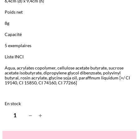
6,4cm (d) x 9,4cm (h)
Poids net
8g
Capacité
5 exemplaires
Liste INCI
Aqua, acrylates copolymer, cellulose acetate butyrate, sucrose
acetate isobutyrate, dipropylene glycol dibenzoate, polyvinyl
butyral, rosin acrylate, glycine soja oil, paraffinum liquidum [+/ CI
19140, CI 15850, CI 74160, CI 77266]
En stock
q
−
+
u
a
n
t
i