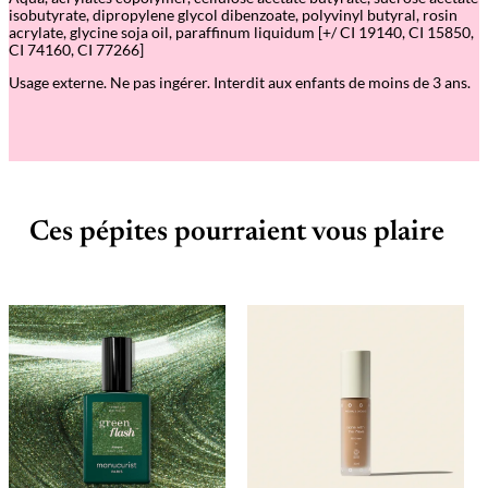
–
isobutyrate, dipropylene glycol dibenzoate, polyvinyl butyral, rosin
S
acrylate, glycine soja oil, paraffinum liquidum [+/ CI 19140, CI 15850,
i
CI 74160, CI 77266]
o
Usage externe. Ne pas ingérer. Interdit aux enfants de moins de 3 ans.
o
u
Ces pépites pourraient vous plaire