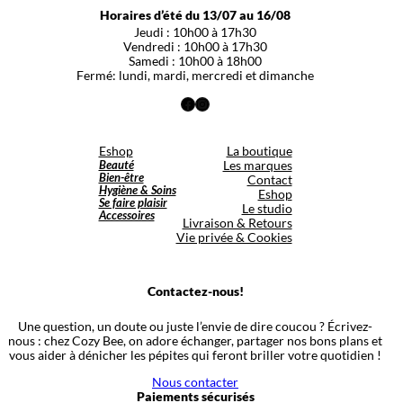
Horaires d’été du 13/07 au 16/08
Jeudi : 10h00 à 17h30
Vendredi : 10h00 à 17h30
Samedi : 10h00 à 18h00
Fermé: lundi, mardi, mercredi et dimanche
Facebook
Instagram
Eshop
La boutique
Beauté
Les marques
Bien-être
Contact
Hygiène & Soins
Eshop
Se faire plaisir
Le studio
Accessoires
Livraison & Retours
Vie privée & Cookies
Contactez-nous!
Une question, un doute ou juste l’envie de dire coucou ? Écrivez-
nous : chez Cozy Bee, on adore échanger, partager nos bons plans et
vous aider à dénicher les pépites qui feront briller votre quotidien !
Nous contacter
Paiements sécurisés