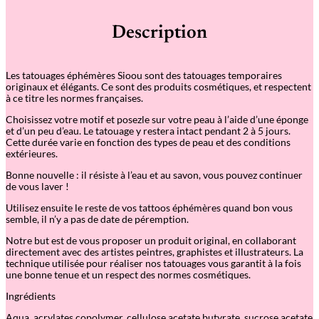
t
é
Description
d
e
T
a
Les tatouages éphémères Sioou sont des tatouages temporaires
t
originaux et élégants. Ce sont des produits cosmétiques, et respectent
o
à ce titre les normes françaises.
u
a
Choisissez votre motif et posezle sur votre peau à l’aide d’une éponge
g
et d’un peu d’eau. Le tatouage y restera intact pendant 2 à 5 jours.
e
Cette durée varie en fonction des types de peau et des conditions
é
extérieures.
p
h
Bonne nouvelle : il résiste à l’eau et au savon, vous pouvez continuer
é
de vous laver !
m
è
Utilisez ensuite le reste de vos tattoos éphémères quand bon vous
r
semble, il n’y a pas de date de péremption.
e
:
Notre but est de vous proposer un produit original, en collaborant
B
directement avec des artistes peintres, graphistes et illustrateurs. La
a
technique utilisée pour réaliser nos tatouages vous garantit à la fois
l
une bonne tenue et un respect des normes cosmétiques.
a
n
Ingrédients
c
e
Aqua, acrylates copolymer, cellulose acetate butyrate, sucrose acetate