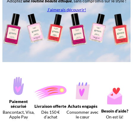
Adoptez
une routine beauté éthique
, sans compromis sur le style !
J’aimerais découvrir!
Paiement
sécurisé
Livraison offerte
Achats engagés
Besoin d’aide?
Bancontact, Visa,
Dès 150 €
Consommer avec
Apple Pay
d’achat
le cœur
On est là!