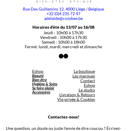
Rue Des Guillemins 12, 4000 Liège / Belgique
+32 (0)4 235 72 47
adelaide@cozybee.be
Horaires d’été du 13/07 au 16/08
Jeudi : 10h00 à 17h30
Vendredi : 10h00 à 17h30
Samedi : 10h00 à 18h00
Fermé: lundi, mardi, mercredi et dimanche
Facebook
Instagram
Eshop
La boutique
Beauté
Les marques
Bien-être
Contact
Hygiène & Soins
Eshop
Se faire plaisir
Le studio
Accessoires
Livraison & Retours
Vie privée & Cookies
Contactez-nous!
Une question, un doute ou juste l’envie de dire coucou ? Écrivez-