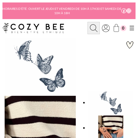
Aller
au
HORAIRES D’ÉTÉ: OUVERT LE JEUDI ET VENDREDI DE 10H À 17H30 ET SAMEDI DE
Facebo
Insta
10H À 18H
contenu
R
0
e
c
h
e
r
c
h
e