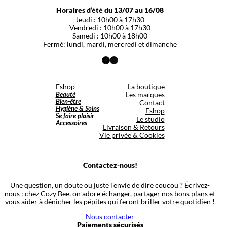
Horaires d’été du 13/07 au 16/08
Jeudi : 10h00 à 17h30
Vendredi : 10h00 à 17h30
Samedi : 10h00 à 18h00
Fermé: lundi, mardi, mercredi et dimanche
Facebook
Instagram
Eshop
La boutique
Beauté
Les marques
Bien-être
Contact
Hygiène & Soins
Eshop
Se faire plaisir
Le studio
Accessoires
Livraison & Retours
Vie privée & Cookies
Contactez-nous!
Une question, un doute ou juste l’envie de dire coucou ? Écrivez-
nous : chez Cozy Bee, on adore échanger, partager nos bons plans et
vous aider à dénicher les pépites qui feront briller votre quotidien !
Nous contacter
Paiements sécurisés