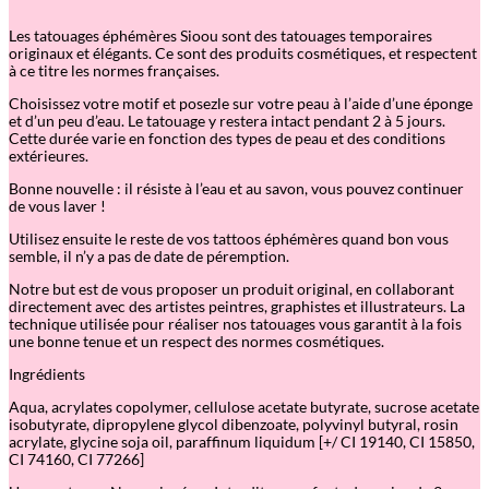
T
a
Les tatouages éphémères Sioou sont des tatouages temporaires
t
originaux et élégants. Ce sont des produits cosmétiques, et respectent
o
à ce titre les normes françaises.
u
a
Choisissez votre motif et posezle sur votre peau à l’aide d’une éponge
g
et d’un peu d’eau. Le tatouage y restera intact pendant 2 à 5 jours.
e
Cette durée varie en fonction des types de peau et des conditions
é
extérieures.
p
h
Bonne nouvelle : il résiste à l’eau et au savon, vous pouvez continuer
é
de vous laver !
m
è
Utilisez ensuite le reste de vos tattoos éphémères quand bon vous
r
semble, il n’y a pas de date de péremption.
e
:
Notre but est de vous proposer un produit original, en collaborant
G
directement avec des artistes peintres, graphistes et illustrateurs. La
i
technique utilisée pour réaliser nos tatouages vous garantit à la fois
r
une bonne tenue et un respect des normes cosmétiques.
l
b
Ingrédients
o
s
Aqua, acrylates copolymer, cellulose acetate butyrate, sucrose acetate
s
isobutyrate, dipropylene glycol dibenzoate, polyvinyl butyral, rosin
–
acrylate, glycine soja oil, paraffinum liquidum [+/ CI 19140, CI 15850,
S
CI 74160, CI 77266]
i