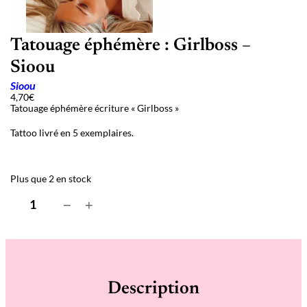
Tatouage éphémère : Girlboss –
Sioou
Sioou
4,70
€
Tatouage éphémère écriture « Girlboss »
Tattoo livré en 5 exemplaires.
Plus que 2 en stock
q
−
+
u
a
n
t
i
t
é
Description
d
e