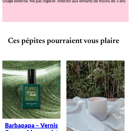
Usage externe. Ne pas ingérer. Interdit aux enfants de moins de 3 ans
o
o
u
Ces pépites pourraient vous plaire
Barbapapa – Vernis