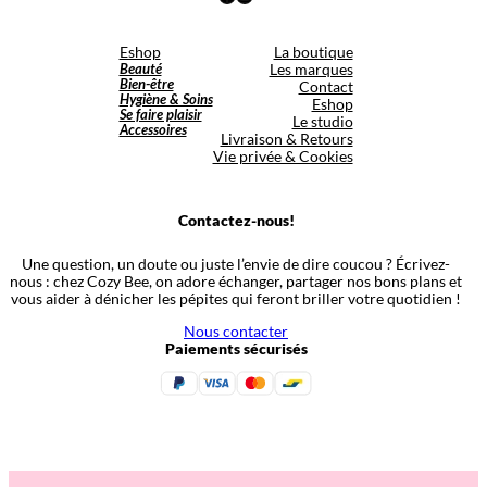
Eshop
La boutique
Beauté
Les marques
Bien-être
Contact
Hygiène & Soins
Eshop
Se faire plaisir
Le studio
Accessoires
Livraison & Retours
Vie privée & Cookies
Contactez-nous!
Une question, un doute ou juste l’envie de dire coucou ? Écrivez-
nous : chez Cozy Bee, on adore échanger, partager nos bons plans et
vous aider à dénicher les pépites qui feront briller votre quotidien !
Nous contacter
Paiements sécurisés