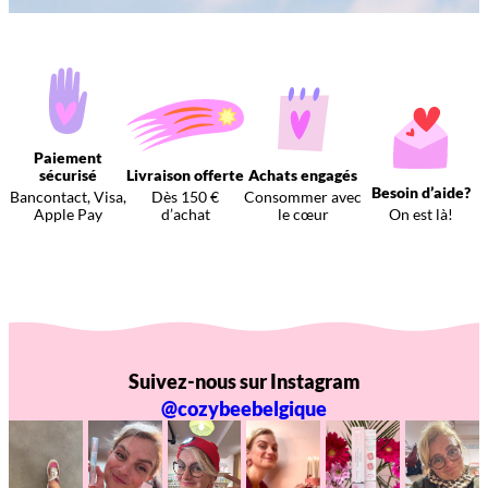
Paiement
sécurisé
Livraison offerte
Achats engagés
Besoin d’aide?
Bancontact, Visa,
Dès 150 €
Consommer avec
Apple Pay
d’achat
le cœur
On est là!
Suivez-nous sur Instagram
@cozybeebelgique