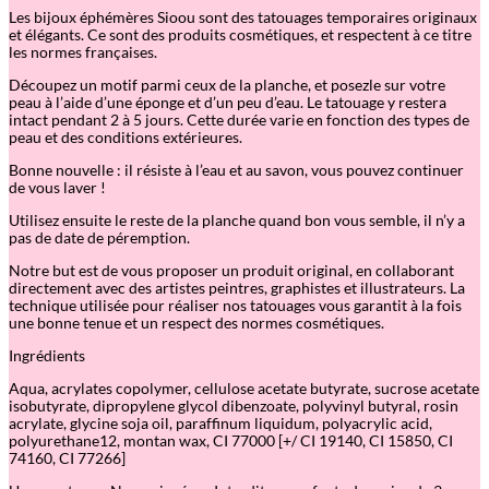
Les bijoux éphémères Sioou sont des tatouages temporaires originaux
et élégants. Ce sont des produits cosmétiques, et respectent à ce titre
les normes françaises.
Découpez un motif parmi ceux de la planche, et posezle sur votre
peau à l’aide d’une éponge et d’un peu d’eau. Le tatouage y restera
intact pendant 2 à 5 jours. Cette durée varie en fonction des types de
peau et des conditions extérieures.
Bonne nouvelle : il résiste à l’eau et au savon, vous pouvez continuer
de vous laver !
Utilisez ensuite le reste de la planche quand bon vous semble, il n’y a
pas de date de péremption.
Notre but est de vous proposer un produit original, en collaborant
directement avec des artistes peintres, graphistes et illustrateurs. La
technique utilisée pour réaliser nos tatouages vous garantit à la fois
une bonne tenue et un respect des normes cosmétiques.
Ingrédients
Aqua, acrylates copolymer, cellulose acetate butyrate, sucrose acetate
isobutyrate, dipropylene glycol dibenzoate, polyvinyl butyral, rosin
acrylate, glycine soja oil, paraffinum liquidum, polyacrylic acid,
polyurethane12, montan wax, CI 77000 [+/ CI 19140, CI 15850, CI
74160, CI 77266]