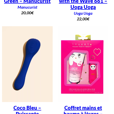
Green – Manucurist
with the Wave 661 –
Uoga Uoga
Manucurist
20,00
€
Uoga Uoga
22,00
€
Coco Bleu –
Coffret mains et
Puissante
baume à lèvres –