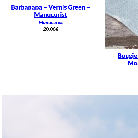
Barbapapa – Vernis Green –
Manucurist
Manucurist
20,00
€
Bougie
Mos