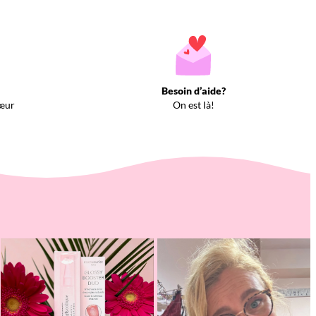
Besoin d’aide?
œur
On est là!