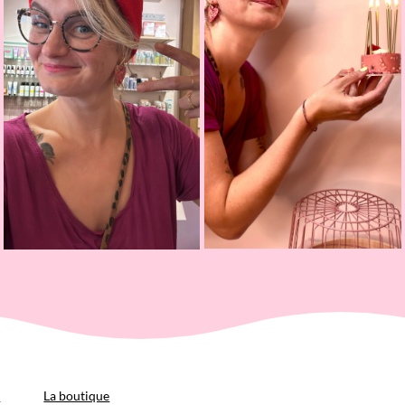
p
La boutique