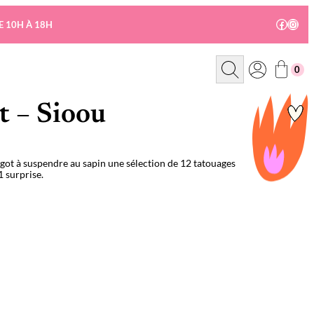
Facebo
Insta
E 10H À 18H
R
0
e
c
h
e
t – Sioou
r
c
h
e
ingot à suspendre au sapin une sélection de 12 tatouages
1 surprise.