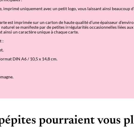
y
t
ge, imprimé uniquement avec un petit logo, vous laissant ainsi beaucoup 
h
i
arte est imprimée sur un carton de haute qualité d’une épaisseur d’envir
n
naturel se manifeste par de petites irrégularités occasionnelles liées aux 
g
t ainsi un caractère unique à chaque carte.
y
o
 :
u
w
t.
a
n
format DIN A6 / 10,5 x 14,8 cm.
t
–
C
a
emagne.
r
t
e
pépites pourraient vous pl