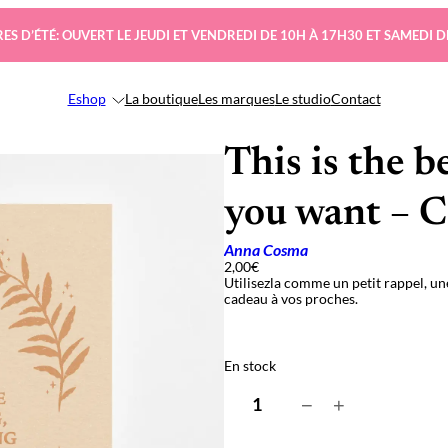
ES D’ÉTÉ: OUVERT LE JEUDI ET VENDREDI DE 10H À 17H30 ET SAMEDI D
Eshop
La boutique
Les marques
Le studio
Contact
This is the 
you want – C
Anna Cosma
2,00
€
Utilisezla comme un petit rappel, u
cadeau
à vos proches.
En stock
q
−
+
u
a
n