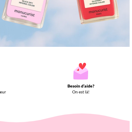
Besoin d’aide?
œur
On est là!