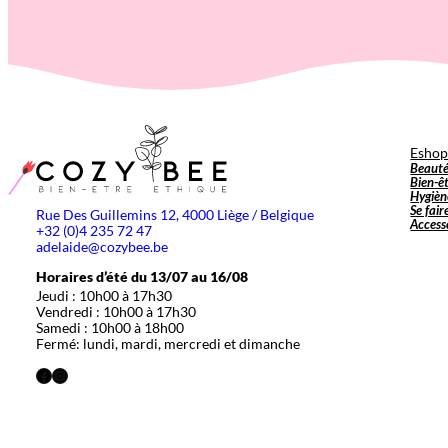
Esho
Beaut
Bien-ê
Hygièn
Se fair
Rue Des Guillemins 12, 4000 Liège / Belgique
Access
+32 (0)4 235 72 47
adelaide@cozybee.be
Horaires d’été du 13/07 au 16/08
Jeudi : 10h00 à 17h30
Vendredi : 10h00 à 17h30
Samedi : 10h00 à 18h00
Fermé: lundi, mardi, mercredi et dimanche
Facebook
Instagram