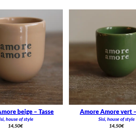
more beige – Tasse
Amore Amore vert –
isi, house of style
Sisi, house of style
14,50
€
14,50
€