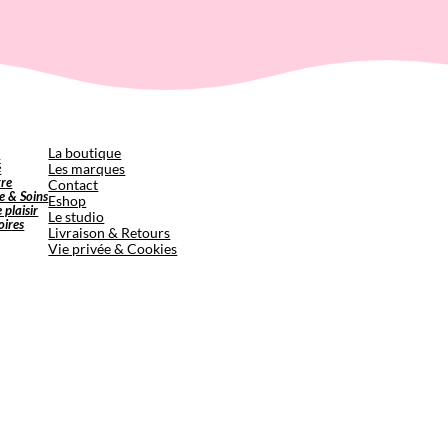
p
La boutique
é
Les marques
tre
Contact
e & Soins
Eshop
e plaisir
Le studio
oires
Livraison & Retours
Vie privée & Cookies