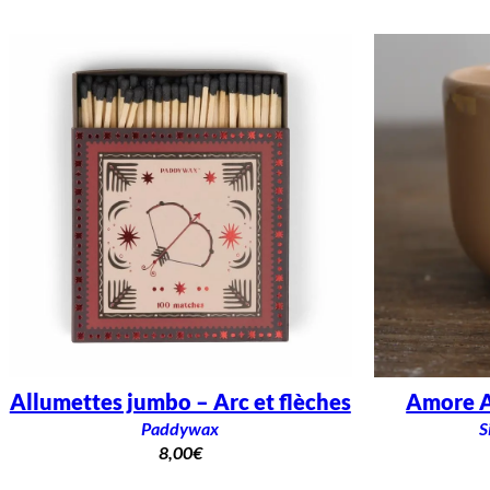
Allumettes jumbo – Arc et flèches
Amore A
Paddywax
S
8,00
€