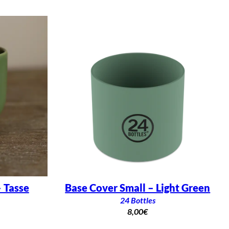
 Tasse
Base Cover Small – Light Green
24 Bottles
8,00
€