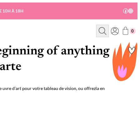
Facebo
Insta
E 10H À 18H
R
0
e
c
h
e
beginning of anything
r
c
h
arte
e
ne
uvre d’art pour votre tableau de vision, ou offrezla en